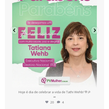
es,
Hoje é dia de celebrar a vida de Tathi Wehb! 💚🎉
E
...
20
4