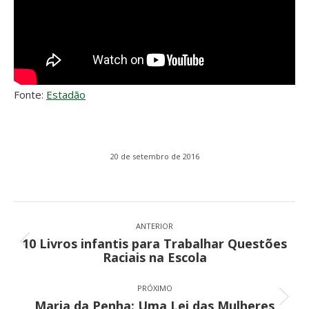
Fonte:
Estadão
20 de setembro de 2016
Navegação
de
ANTERIOR
10 Livros infantis para Trabalhar Questões
post:
Post
Raciais na Escola
anterior:
PRÓXIMO
Próximo
Maria da Penha: Uma Lei das Mulheres