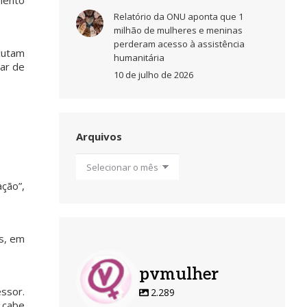
mento
Relatório da ONU aponta que 1
milhão de mulheres e meninas
perderam acesso à assistência
cutam
humanitária
ar de
10 de julho de 2026
Arquivos
Arquivos
ação”,
is, em
pvmulher
essor.
2.289
o cabe