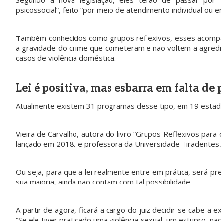
Segundo a nova legislação, eles terão de passar por 
psicossocial”, feito “por meio de atendimento individual ou 
Também conhecidos como grupos reflexivos, esses acomp
a gravidade do crime que cometeram e não voltem a agredi
casos de violência doméstica.
Lei é positiva, mas esbarra em falta de
Atualmente existem 31 programas desse tipo, em 19 estado
Vieira de Carvalho, autora do livro “Grupos Reflexivos para
lançado em 2018, e professora da Universidade Tiradentes,
Ou seja, para que a lei realmente entre em prática, será prec
sua maioria, ainda não contam com tal possibilidade.
A partir de agora, ficará a cargo do juiz decidir se cabe a
“Se ele tiver praticado uma violência sexual, um estupro, n