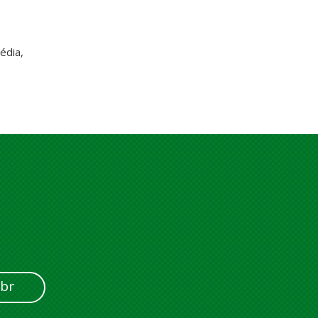
édia,
br