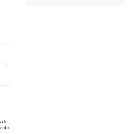
O
a
í
s de
mento