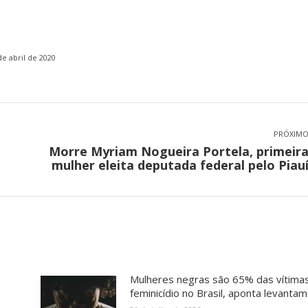
de abril de 2020
PRÓXIM
Morre Myriam Nogueira Portela, primeir
Próximo
mulher eleita deputada federal pelo Piau
post:
Mulheres negras são 65% das vítima
feminicídio no Brasil, aponta levanta