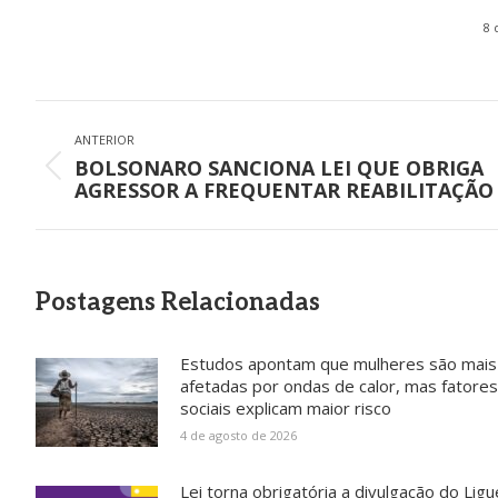
8 
Navegação
de
ANTERIOR
BOLSONARO SANCIONA LEI QUE OBRIGA
post:
Post
AGRESSOR A FREQUENTAR REABILITAÇÃO
anterior:
Postagens Relacionadas
Estudos apontam que mulheres são mais
afetadas por ondas de calor, mas fatores
sociais explicam maior risco
4 de agosto de 2026
Lei torna obrigatória a divulgação do Ligu