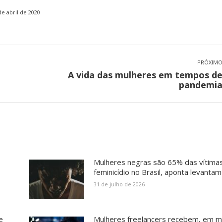
de abril de 2020
PRÓXIM
A vida das mulheres em tempos d
Próximo
pandemi
post:
Mulheres negras são 65% das vítima
feminicídio no Brasil, aponta levanta
31 de julho de 2026
e
Mulheres freelancers recebem, em m