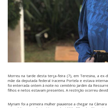
Morreu na tarde desta terça-feira (7), em Teresina, a ex-
mãe da deputada federal Iracema Portela e estava interna
foi enterrada ontem à noite no cemitério Jardim da Ressurr
filhos e netos estavam presentes. A restrição ocorreu devi
Myriam foi a primeira mulher piauiense a chegar na Câmara 