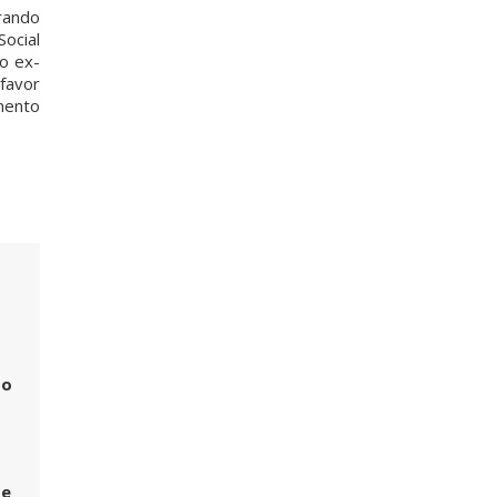
grando
Social
o ex-
favor
mento
do
.
de