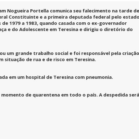
iam Nogueira Portella comunica seu falecimento na tarde d
eral Constituinte e a primeira deputada federal pelo estad
pvmulher
pvmulher
pvmulher
pvmulher
pvmulher
Jul 26
Jul 25
Jul 25
Jul 24
Jul 23
os de 1979 a 1983, quando casada com o ex-governador
nça e do Adolescente em Teresina e dirigiu o diretório do
As
Hoje
A data
Hoje
Toda
zou um grande trabalho social e foi responsável pela criaçã
palavras
celebramo
celebra o
celebramo
medida
m situação de rua e de risco em Teresina.
de Sueli
s a
Dia
s a vida de
protetiva
Carneiro
trajetória
Internacio
Maria de
represen
são
de Dora
nal da
Fátima
a uma
também
Gomes,
...
Mulher
...
Alves,
...
mulher
...
rnada em um hospital de Teresina com pneumonia.
um
...
95
61
10
33
14
0
1
0
24
0
 ao momento de quarentena em todo o país. A despedida ser