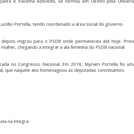
ueira e Iracema Azevedo, se formou em Direito pela Univers
ucídio Portella, tendo coordenado a área social do governo.
e depois migrou para o PSDB onde permaneceu até hoje. Presi
mulher, chegando a integrar a ala feminina do PSDB nacional.
cada no Congresso Nacional. Em 2018, Myriam Portella foi um
al, que naquele ano homenageou as deputadas constituintes.
eia na íntegra: