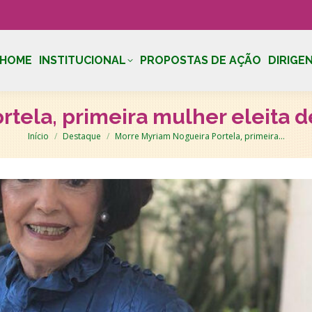
HOME
INSTITUCIONAL
PROPOSTAS DE AÇÃO
DIRIGE
tela, primeira mulher eleita d
Você está aqui:
Início
Destaque
Morre Myriam Nogueira Portela, primeira…