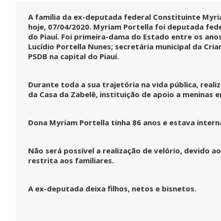
A família da ex-deputada federal Constituinte Myr
hoje, 07/04/2020. Myriam Portella foi deputada fed
pvmulher
pvmulher
pvmulher
pvmulher
Jul 30
Jul 29
Jul 28
Jul 27
do Piauí. Foi primeira-dama do Estado entre os an
Lucídio Portella Nunes; secretária municipal da Cria
PSDB na capital do Piauí.
Hoje
O direito
Hoje
As
Durante toda a sua trajetória na vida pública, reali
celebramo
ao voto é
celebramo
mulheres
da Casa da Zabelê, instituição de apoio a meninas e
s a vida de
uma das
s a vida de
negras
Rejane
maiores
Shirley
avançara
Galvão,
conquistas
Torres,
...
m nas
uma
...
da
...
urnas.
Dona Myriam Portella tinha 86 anos e estava inte
52
Mas ainda
15
20
68
...
6
0
34
Não será possível a realização de velório, devido
0
restrita aos familiares.
A ex-deputada deixa filhos, netos e bisnetos.