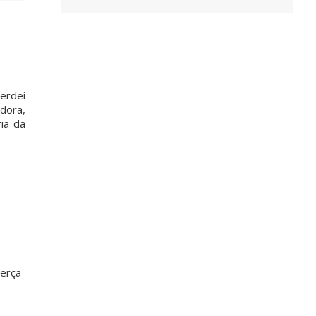
erdei
adora,
ia da
terça-