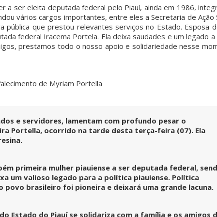
r a ser eleita deputada federal pelo Piauí, ainda em 1986, inte
andou vários cargos importantes, entre eles a Secretaria de Ação 
ra pública que prestou relevantes serviços no Estado. Esposa d
ada federal Iracema Portela. Ela deixa saudades e um legado a 
 amigos, prestamos todo o nosso apoio e solidariedade nesse mo
 falecimento de Myriam Portella
tados e servidores, lamentam com profundo pesar o
 Portella, ocorrido na tarde desta terça-feira (07). Ela
resina.
bém primeira mulher piauiense a ser deputada federal, sen
 um valioso legado para a política piauiense. Política
do povo brasileiro foi pioneira e deixará uma grande lacuna
o Estado do Piauí se solidariza com a família e os amigos 