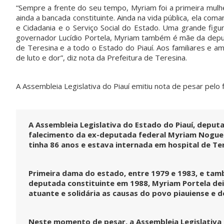
“Sempre a frente do seu tempo, Myriam foi a primeira mulhe
ainda a bancada constituinte. Ainda na vida pública, ela com
e Cidadania e o Serviço Social do Estado. Uma grande figu
governador Lucídio Portela, Myriam também é mãe da deput
de Teresina e a todo o Estado do Piauí. Aos familiares e
de luto e dor”, diz nota da Prefeitura de Teresina.
A Assembleia Legislativa do Piauí emitiu nota de pesar pelo
A Assembleia Legislativa do Estado do Piauí, depu
falecimento da ex-deputada federal Myriam Nogueira
tinha 86 anos e estava internada em hospital de Te
Primeira dama do estado, entre 1979 e 1983, e tam
deputada constituinte em 1988, Myriam Portela deixa
atuante e solidária as causas do povo piauiense e 
Neste momento de pesar, a Assembleia Legislativa d