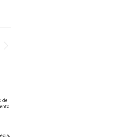
O
e
a
s de
mento
édia,