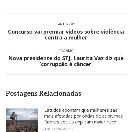
Navegação
de
ANTERIOR
Concurso vai premiar vídeos sobre violência
post:
Post
contra a mulher
anterior:
PRÓXIMO
Nova presidente do STJ, Laurita Vaz diz que
Próximo
‘corrupção é câncer’
post:
Postagens Relacionadas
Estudos apontam que mulheres são
mais afetadas por ondas de calor, mas
fatores sociais explicam maior risco
4 de agosto de 2026