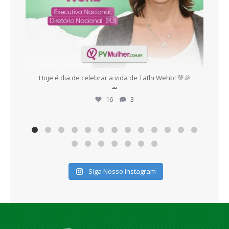
es,
Hoje é dia de celebrar a vida de Tathi Wehb! 💚🎉
E
...
16
3
Siga Nosso Instagram