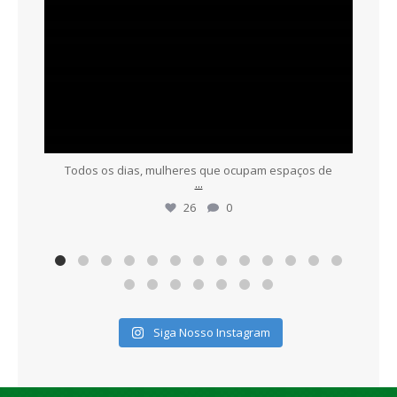
Todos os dias, mulheres que ocupam espaços de
...
26
0
Siga Nosso Instagram