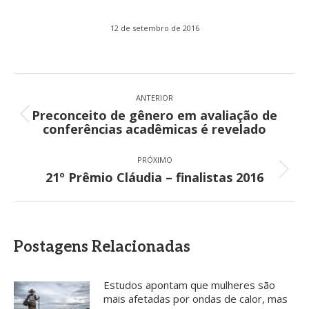
12 de setembro de 2016
Navegação
de
ANTERIOR
Preconceito de gênero em avaliação de
post:
Post
conferências acadêmicas é revelado
anterior:
PRÓXIMO
Próximo
21º Prêmio Cláudia – finalistas 2016
post:
Postagens Relacionadas
Estudos apontam que mulheres são
mais afetadas por ondas de calor, mas