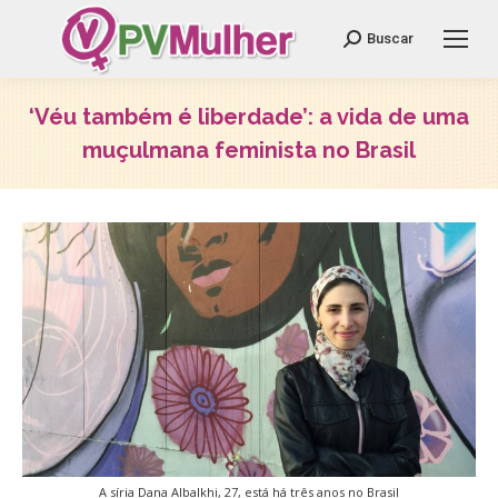
Search:
Buscar
‘Véu também é liberdade’: a vida de uma
muçulmana feminista no Brasil
Você está aqui:
A síria Dana Albalkhi, 27, está há três anos no Brasil