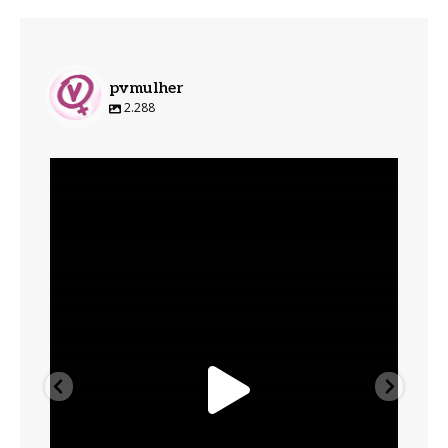
pvmulher
2.288
pvmulher
Ago 6