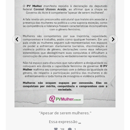
ece
"Apesar de serem mulheres."
N
Essa expressão
...
28
1