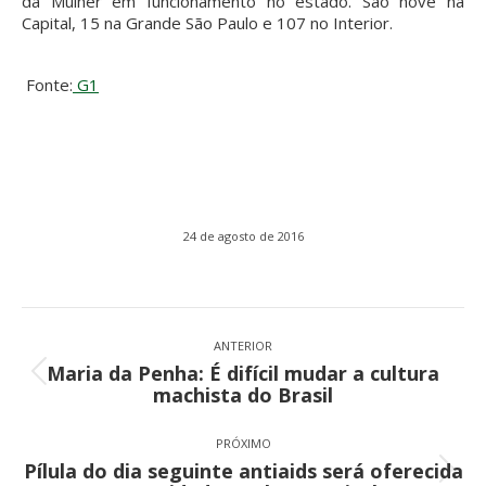
da Mulher em funcionamento no estado. São nove na
Capital, 15 na Grande São Paulo e 107 no Interior.
Fonte:
G1
24 de agosto de 2016
Navegação
de
ANTERIOR
Maria da Penha: É difícil mudar a cultura
post:
Post
machista do Brasil
anterior:
PRÓXIMO
Pílula do dia seguinte antiaids será oferecida
Próximo