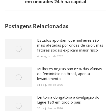
em unidades 24 h na capital
post:
Postagens Relacionadas
Estudos apontam que mulheres são
mais afetadas por ondas de calor, mas
fatores sociais explicam maior risco
4 de agosto de 2026
Mulheres negras são 65% das vítimas
de feminicídio no Brasil, aponta
levantamento
31 de julho de 2026
Lei torna obrigatória a divulgação do
Ligue 180 em todo o país
30 de julho de 2026