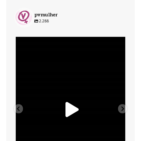
pvmulher
2.288
pvmulher
Ago 6