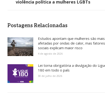
post:
violência política a mulheres LGBTs
anterior:
pvmulher
pvmulher
pvmulher
pvmulher
Jul 31
Jul 30
Jul 30
Jul 29
Postagens Relacionadas
Estudos apontam que mulheres são mais
No dia 31
O tráfico
Hoje
O direito
de julho,
de
celebramo
ao voto é
afetadas por ondas de calor, mas fatores
celebramo
pessoas é
s a vida de
uma das
sociais explicam maior risco
s o Dia da
uma das
Rejane
maiores
Mulher
...
mais
Galvão,
conquistas
4 de agosto de 2026
graves
...
uma
...
da
...
21
0
19
20
69
Lei torna obrigatória a divulgação do Ligu
1
6
0
180 em todo o país
30 de julho de 2026