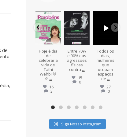
e
pvmulher
pvmulher
pvmulher
pvmulher
pvmul
Jul 24
Ago 8
Ago 7
Ago 6
Ag
s de
Hoje
Hoje é dia
Entre 70%
Todos os
"Ape
celebramo
de
e 90% das
dias,
de se
mento
s a vida de
celebrar a
agressões
mulheres
mulher
o
Maria de
vida de
físicas
que
Fátima
Tathi
contra
...
ocupam
Ess
Alves,
...
Wehb! 💚
espaços
expre
15
🎉
...
de
...
...
0
10
édia,
1
16
27
3
0
Siga Nosso Instagram