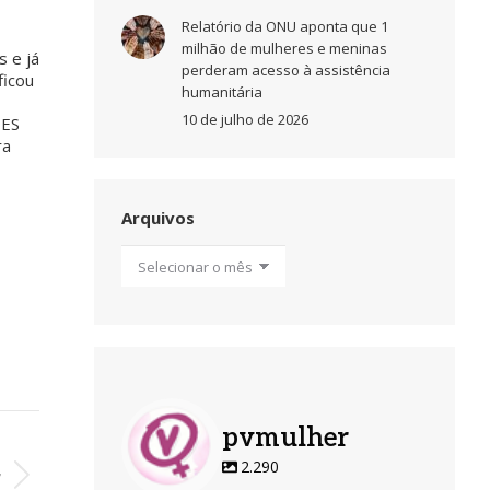
Relatório da ONU aponta que 1
milhão de mulheres e meninas
s e já
perderam acesso à assistência
ficou
humanitária
10 de julho de 2026
DES
ra
Arquivos
Arquivos
pvmulher
O
2.290
r