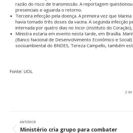
razão do risco de transmissão. A reportagem questionou 
presenciais e aguarda o retorno.
Terceira infecção pela doença. A primeira vez que Marina 
havia tomado três doses da vacina. A segunda infecção pe
internada por quatro dias no Incor (Instituto do Coração
Ministra estaria em evento nesta tarde, em Brasília. Mar
(Banco Nacional de Desenvolvimento Econômico e Social)
socioambiental do BNDES, Tereza Campello, também esta
Fonte: UOL
2 de
Navegação
de
ANTERIOR
Ministério cria grupo para combater
Post