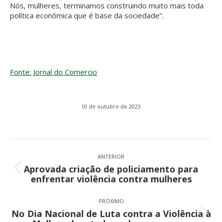
Nós, mulheres, terminamos construindo muito mais toda
política econômica que é base da sociedade”.
Fonte: Jornal do Comercio
10 de outubro de 2023
Navegação
de
ANTERIOR
Aprovada criação de policiamento para
post:
Post
enfrentar violência contra mulheres
anterior:
PRÓXIMO
No Dia Nacional de Luta contra a Violência à
Próximo