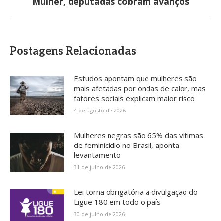
Mulher, deputadas cobram avanços
post:
Postagens Relacionadas
Estudos apontam que mulheres são
mais afetadas por ondas de calor, mas
fatores sociais explicam maior risco
4 de agosto de 2026
Mulheres negras são 65% das vítimas
de feminicídio no Brasil, aponta
levantamento
31 de julho de 2026
Lei torna obrigatória a divulgação do
Ligue 180 em todo o país
30 de julho de 2026