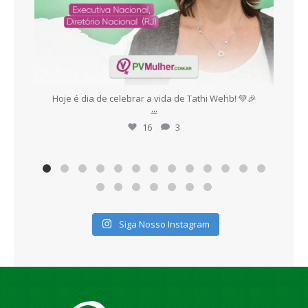
es,
Hoje é dia de celebrar a vida de Tathi Wehb! 💚🎉
E
...
16
3
Siga Nosso Instagram