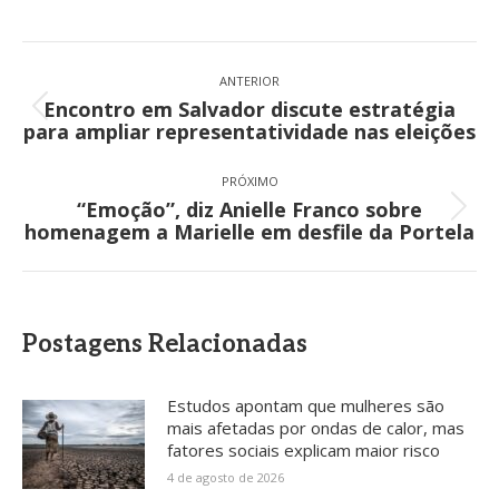
Navegação
de
ANTERIOR
Encontro em Salvador discute estratégia
post:
Post
para ampliar representatividade nas eleições
anterior:
PRÓXIMO
“Emoção”, diz Anielle Franco sobre
Próximo
homenagem a Marielle em desfile da Portela
post:
Postagens Relacionadas
Estudos apontam que mulheres são
mais afetadas por ondas de calor, mas
fatores sociais explicam maior risco
4 de agosto de 2026