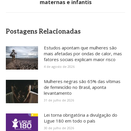
maternas e infantis
post:
Postagens Relacionadas
Estudos apontam que mulheres são
mais afetadas por ondas de calor, mas
fatores sociais explicam maior risco
4 de agosto de 2026
Mulheres negras são 65% das vítimas
de feminicídio no Brasil, aponta
levantamento
31 de julho de 2026
Lei torna obrigatória a divulgação do
Ligue 180 em todo o país
30 de julho de 2026