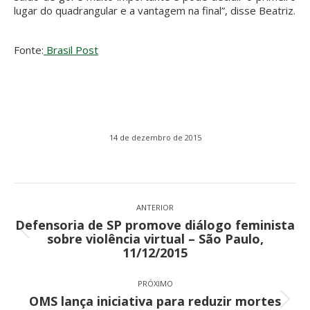
lugar do quadrangular e a vantagem na final”, disse Beatriz.
Fonte:
Brasil Post
14 de dezembro de 2015
Navegação
de
ANTERIOR
Defensoria de SP promove diálogo feminista
post:
Post
sobre violência virtual – São Paulo,
anterior:
11/12/2015
PRÓXIMO
OMS lança iniciativa para reduzir mortes
Próximo