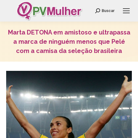
Search:
Buscar
Marta DETONA em amistoso e ultrapassa
a marca de ninguém menos que Pelé
com a camisa da seleção brasileira
Você está aqui: