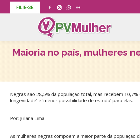
FILIE-SE
Facebook
Instagram
Whatsapp
Flickr
page
page
page
page
opens
opens
opens
opens
in
in
in
in
new
new
new
new
Maioria no país, mulheres n
window
window
window
window
Negras são 28,5% da população total, mas recebem 10,7% do t
longevidade’ e ‘menor possibilidade de estudo’ para elas.
Por: Juliana Lima
As mulheres negras compõem a maior parte da população do 