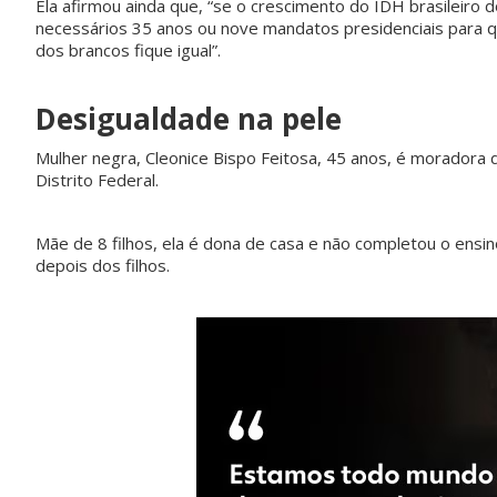
Ela afirmou ainda que, “se o crescimento do IDH brasileiro 
necessários 35 anos ou nove mandatos presidenciais para 
dos brancos fique igual”.
pvmulher
pvmulher
pvmulher
pvmulher
Desigualdade na pele
Jul 30
Jul 29
Jul 28
Jul 27
Mulher negra, Cleonice Bispo Feitosa, 45 anos, é moradora 
Distrito Federal.
Hoje
O direito
Hoje
As
celebramo
ao voto é
celebramo
mulheres
Mãe de 8 filhos, ela é dona de casa e não completou o ensi
s a vida de
uma das
s a vida de
negras
depois dos filhos.
Rejane
maiores
Shirley
avançara
Galvão,
conquistas
Torres,
...
m nas
uma
...
da
...
urnas.
52
Mas ainda
15
20
68
...
6
0
34
0