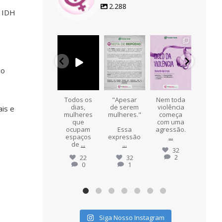
2.288
o IDH
pvmulher
pvmulher
pvmulher
pvmulher
pvmul
Jul 22
Ago 6
Ago 5
Ago 5
Ag
do
Parabéns,
Todos os
"Apesar
Nem toda
Hoj
Alba
dias,
de serem
violência
celeb
ais e
Cuevas! 💚
mulheres
mulheres."
começa
s u
t
que
com uma
mar
Hoje
ocupam
Essa
agressão.
import
celebramo
espaços
expressão
...
na de
s a
...
de
...
...
da
.
32
2
7
22
32
0
0
1
Siga Nosso Instagram