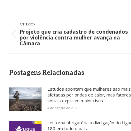
Navegação
de
ANTERIOR
Projeto que cria cadastro de condenados
post:
Post
por violência contra mulher avança na
anterior:
Câmara
Postagens Relacionadas
Estudos apontam que mulheres são mais
afetadas por ondas de calor, mas fatores
sociais explicam maior risco
4 de agosto de 2026
Lei torna obrigatória a divulgação do Ligu
180 em todo o país