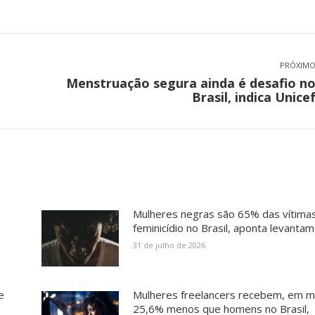
PRÓXIM
Menstruação segura ainda é desafio n
Próximo
Brasil, indica Unice
post:
Mulheres negras são 65% das vítima
feminicídio no Brasil, aponta levanta
31 de julho de 2026
e
Mulheres freelancers recebem, em m
25,6% menos que homens no Brasil,