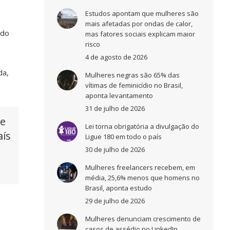
Estudos apontam que mulheres são
mais afetadas por ondas de calor,
 do
mas fatores sociais explicam maior
risco
4 de agosto de 2026
da,
Mulheres negras são 65% das
vítimas de feminicídio no Brasil,
aponta levantamento
31 de julho de 2026
de
Lei torna obrigatória a divulgação do
aís
Ligue 180 em todo o país
30 de julho de 2026
Mulheres freelancers recebem, em
média, 25,6% menos que homens no
Brasil, aponta estudo
29 de julho de 2026
Mulheres denunciam crescimento de
casos de assédio no LinkedIn