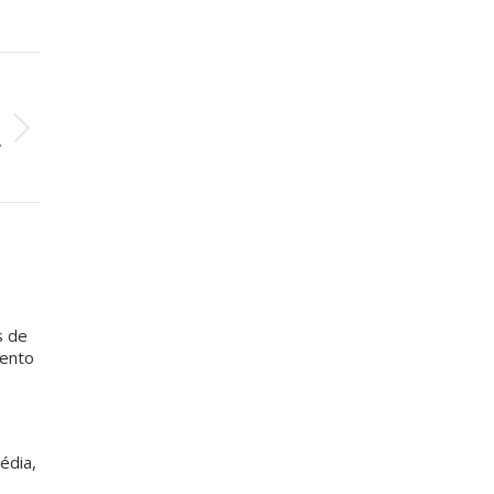
O
o
f
s de
mento
édia,