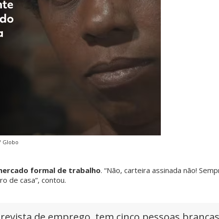
V Globo
mercado formal de trabalho
. “Não, carteira assinada não! Semp
ro de casa”, contou.
revista de emprego, tem cinco pessoas brancas