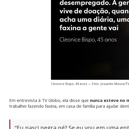
Cleonice Bispo, 45 anos — Foto: Josualdo Moura/T
Em entrevista à TV Globo, ela disse que
nunca esteve no 
trabalhei fazendo faxina, em casa de família para ajudar dent
“Eu nasci negra né? Se eu vou em uma ent