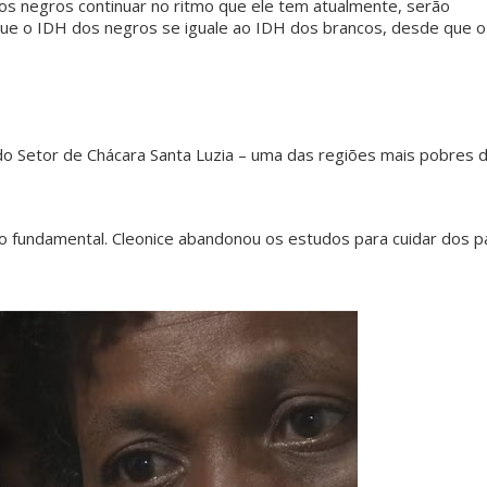
dos negros continuar no ritmo que ele tem atualmente, serão
que o IDH dos negros se iguale ao IDH dos brancos, desde que 
pvmulher
pvmulher
pvmulher
pvmulher
pvmulher
Jul 26
Jul 25
Jul 25
Jul 24
Jul 23
do Setor de Chácara Santa Luzia – uma das regiões mais pobres 
As
Hoje
A data
Hoje
Toda
palavras
celebramo
celebra o
celebramo
medida
no fundamental. Cleonice abandonou os estudos para cuidar dos p
de Sueli
s a
Dia
s a vida de
protetiva
Carneiro
trajetória
Internacio
Maria de
represen
são
de Dora
nal da
Fátima
a uma
também
Gomes,
...
Mulher
...
Alves,
...
mulher
...
um
...
95
61
10
33
14
0
1
0
24
0