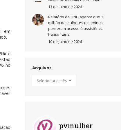
13 de julho de 2026
Relatório da ONU aponta que 1
milhão de mulheres e meninas
perderam acesso à assistência
i, em
humanitária
udo.
10 de julho de 2026
,9% e
estão
6% no
Arquivos
Arquivos
tores
haver
pvmulher
uação