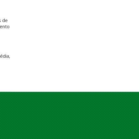
s de
mento
édia,