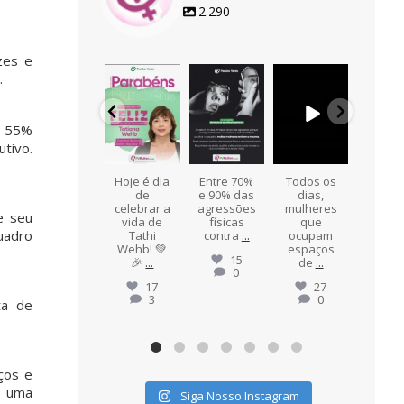
2.290
zes e
.
pvmulher
pvmulher
pvmulher
pvmulher
pvmul
Jul 24
Ago 8
Ago 7
Ago 6
Ag
, 55%
tivo.
Hoje
Hoje é dia
Entre 70%
Todos os
"Ape
celebramo
de
e 90% das
dias,
de se
s a vida de
celebrar a
agressões
mulheres
mulher
e seu
o
Maria de
vida de
físicas
que
uadro
Fátima
Tathi
contra
...
ocupam
Ess
Alves,
...
Wehb! 💚
espaços
expre
15
🎉
...
de
...
...
0
10
1
17
27
3
0
ta de
ços e
o uma
Siga Nosso Instagram