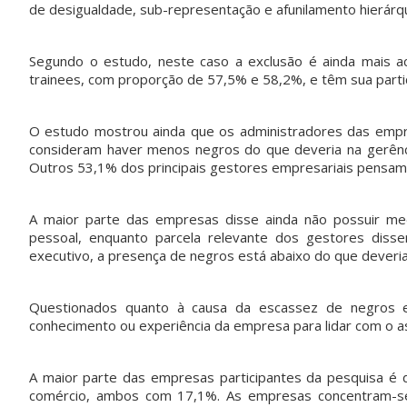
de desigualdade, sub-representação e afunilamento hierárqu
Segundo o estudo, neste caso a exclusão é ainda mais a
trainees, com proporção de 57,5% e 58,2%, e têm sua parti
pvmulher
pvmulher
pvmulher
pvmulher
Jul 31
Jul 30
Jul 30
Jul 29
O estudo mostrou ainda que os administradores das empre
consideram haver menos negros do que deveria na gerên
Outros 53,1% dos principais gestores empresariais pensam
No dia 31
O tráfico
Hoje
O direito
de julho,
de
celebramo
ao voto é
celebramo
pessoas é
s a vida de
uma das
A maior parte das empresas disse ainda não possuir me
s o Dia da
uma das
Rejane
maiores
pessoal, enquanto parcela relevante dos gestores dis
Mulher
...
mais
Galvão,
conquistas
graves
...
uma
...
da
...
executivo, a presença de negros está abaixo do que deveria
21
0
19
20
69
1
6
0
Questionados quanto à causa da escassez de negros e
conhecimento ou experiência da empresa para lidar com o a
A maior parte das empresas participantes da pesquisa é d
comércio, ambos com 17,1%. As empresas concentram-se,