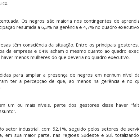
ico.
centuada. Os negros são maioria nos contingentes de aprendi
cipação resumida a 6,3% na gerência e 4,7% no quadro executivo
pvmulher
pvmulher
pvmulher
pvmulher
pvmulher
Jul 28
Jul 27
Jul 26
Jul 25
Jul 25
sas têm consciência da situação. Entre os principais gestores
cia da empresa e 64% acham o mesmo quanto ao quadro execu
 haver menos mulheres do que deveria no quadro executivo.
Hoje
As
As
Hoje
A data
celebramo
mulheres
palavras
celebramo
celebra o
s a vida de
negras
de Sueli
s a
Dia
didas para ampliar a presença de negros em nenhum nível d
Shirley
avançara
Carneiro
trajetória
Internaci
seram ter a percepção de que, ao menos na gerência e no q
Torres,
...
m nas
são
de Dora
nal da
urnas.
também
Gomes,
...
Mulher
...
.
52
Mas ainda
um
...
15
95
61
...
14
0
25
0
34
m um ou mais níveis, parte dos gestores disse haver “fal
0
ssunto”.
o setor industrial, com 52,1%, seguido pelos setores de servi
 em sua maior parte, nas regiões Sudeste e Sul, totalizand