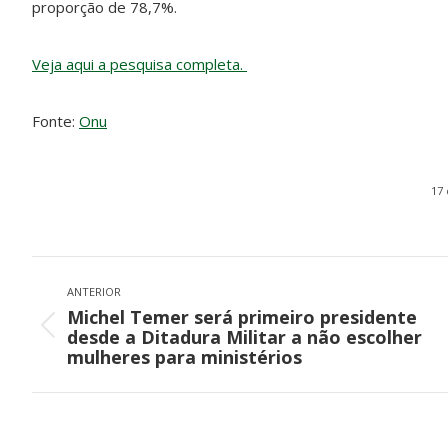
proporção de 78,7%.
Veja aqui a pesquisa completa.
Fonte:
Onu
17 
Navegação
de
ANTERIOR
Michel Temer será primeiro presidente
post:
Post
desde a Ditadura Militar a não escolher
anterior:
mulheres para ministérios