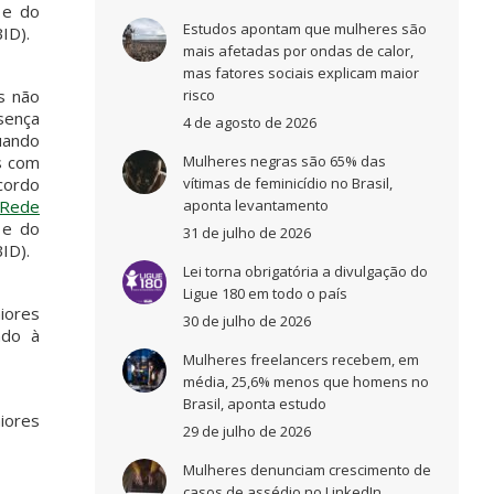
 e do
Estudos apontam que mulheres são
ID).
mais afetadas por ondas de calor,
mas fatores sociais explicam maior
as não
risco
sença
4 de agosto de 2026
uando
s com
Mulheres negras são 65% das
cordo
vítimas de feminicídio no Brasil,
Rede
aponta levantamento
 e do
31 de julho de 2026
ID).
Lei torna obrigatória a divulgação do
Ligue 180 em todo o país
iores
30 de julho de 2026
ndo à
Mulheres freelancers recebem, em
média, 25,6% menos que homens no
Brasil, aponta estudo
iores
29 de julho de 2026
Mulheres denunciam crescimento de
casos de assédio no LinkedIn