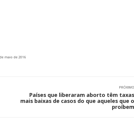
de maio de 2016
PRÓXIM
Países que liberaram aborto têm taxa
Próximo
mais baixas de casos do que aqueles que 
post:
proíbe