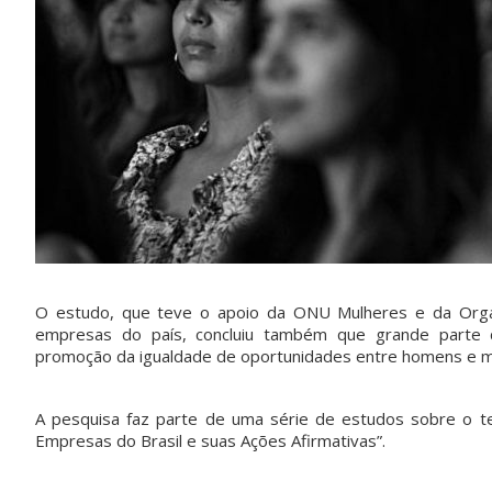
O estudo, que teve o apoio da ONU Mulheres e da Organi
empresas do país, concluiu também que grande parte d
promoção da igualdade de oportunidades entre homens e mu
A pesquisa faz parte de uma série de estudos sobre o te
Empresas do Brasil e suas Ações Afirmativas”.