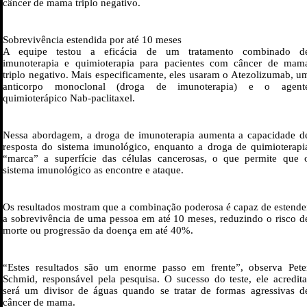
câncer de mama triplo negativo.
Sobrevivência estendida por até 10 meses
A equipe testou a eficácia de um tratamento combinado d
imunoterapia e quimioterapia para pacientes com câncer de mam
triplo negativo. Mais especificamente, eles usaram o Atezolizumab, u
anticorpo monoclonal (droga de imunoterapia) e o agent
quimioterápico Nab-paclitaxel.
Nessa abordagem, a droga de imunoterapia aumenta a capacidade d
resposta do sistema imunológico, enquanto a droga de quimioterapi
“marca” a superfície das células cancerosas, o que permite que 
sistema imunológico as encontre e ataque.
Os resultados mostram que a combinação poderosa é capaz de estende
a sobrevivência de uma pessoa em até 10 meses, reduzindo o risco d
morte ou progressão da doença em até 40%.
“Estes resultados são um enorme passo em frente”, observa Pete
Schmid, responsável pela pesquisa. O sucesso do teste, ele acredita
será um divisor de águas quando se tratar de formas agressivas d
câncer de mama.