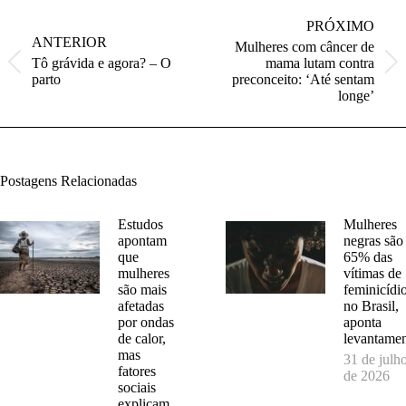
Navegação
de
PRÓXIMO
post:
ANTERIOR
Mulheres com câncer de
Tô grávida e agora? – O
mama lutam contra
Post
Próximo
parto
preconceito: ‘Até sentam
anterior:
post:
longe’
Postagens Relacionadas
Estudos
Mulheres
apontam
negras são
que
65% das
mulheres
vítimas de
são mais
feminicídi
afetadas
no Brasil,
por ondas
aponta
de calor,
levantame
mas
31 de julh
fatores
de 2026
sociais
explicam