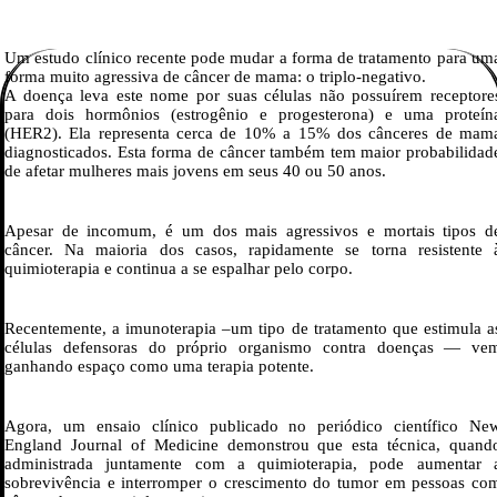
Um estudo clínico recente pode mudar a forma de tratamento para um
forma muito agressiva de câncer de mama: o triplo-negativo.
A doença leva este nome por suas células não possuírem receptore
para dois hormônios (estrogênio e progesterona) e uma proteín
(HER2). Ela representa cerca de 10% a 15% dos cânceres de mam
diagnosticados. Esta forma de câncer também tem maior probabilidad
de afetar mulheres mais jovens em seus 40 ou 50 anos.
Apesar de incomum, é um dos mais agressivos e mortais tipos d
câncer. Na maioria dos casos, rapidamente se torna resistente 
quimioterapia e continua a se espalhar pelo corpo.
Recentemente, a imunoterapia –um tipo de tratamento que estimula a
células defensoras do próprio organismo contra doenças — ve
ganhando espaço como uma terapia potente.
Agora, um ensaio clínico publicado no periódico científico Ne
England Journal of Medicine demonstrou que esta técnica, quand
administrada juntamente com a quimioterapia, pode aumentar 
sobrevivência e interromper o crescimento do tumor em pessoas co