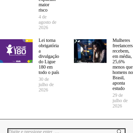
maior
risco
4 de
agosto de
2026
Lei torna
Mulheres
obrigatória
freelancers
a
recebem,
divulgação
em média,
do Ligue
25,6%
180 em
menos que
todo o país
homens no
Brasil,
30 de
aponta
julho de
estudo
2026
29 de
julho de
2026
Search: