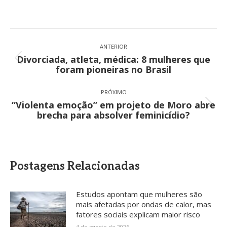
Navegação
de
ANTERIOR
Divorciada, atleta, médica: 8 mulheres que
post:
Post
foram pioneiras no Brasil
anterior:
PRÓXIMO
“Violenta emoção” em projeto de Moro abre
Próximo
brecha para absolver feminicídio?
post:
Postagens Relacionadas
Estudos apontam que mulheres são
mais afetadas por ondas de calor, mas
fatores sociais explicam maior risco
4 de agosto de 2026