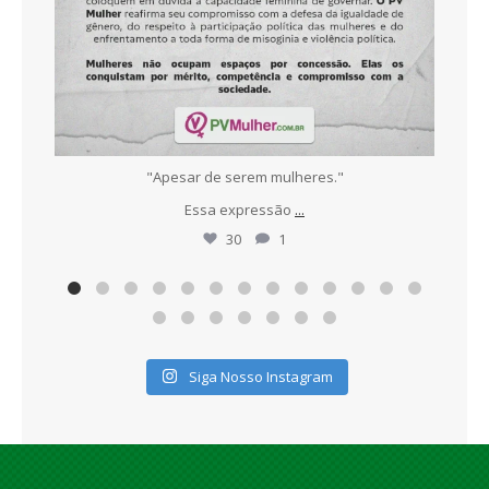
ece
"Apesar de serem mulheres."
N
Essa expressão
...
30
1
Siga Nosso Instagram