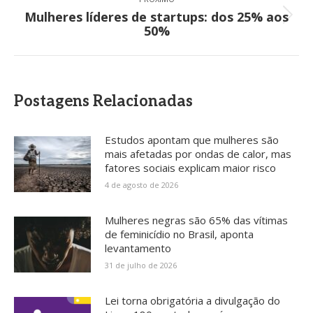
Mulheres líderes de startups: dos 25% aos
Próximo
50%
post:
Postagens Relacionadas
Estudos apontam que mulheres são
mais afetadas por ondas de calor, mas
fatores sociais explicam maior risco
4 de agosto de 2026
Mulheres negras são 65% das vítimas
de feminicídio no Brasil, aponta
levantamento
31 de julho de 2026
Lei torna obrigatória a divulgação do