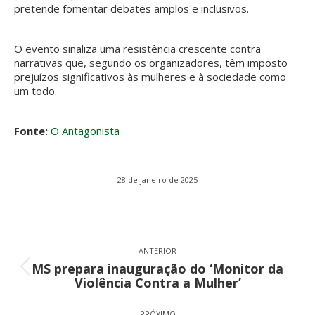
pretende fomentar debates amplos e inclusivos.
O evento sinaliza uma resistência crescente contra
narrativas que, segundo os organizadores, têm imposto
prejuízos significativos às mulheres e à sociedade como
um todo.
Fonte:
O Antagonista
28 de janeiro de 2025
Navegação
de
ANTERIOR
MS prepara inauguração do ‘Monitor da
post:
Post
Violência Contra a Mulher’
anterior:
PRÓXIMO