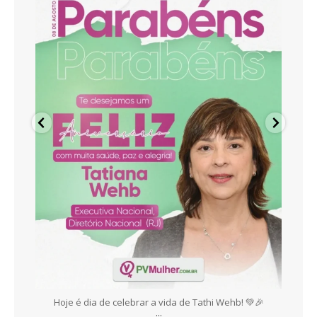
es,
Hoje é dia de celebrar a vida de Tathi Wehb! 💚🎉
E
...