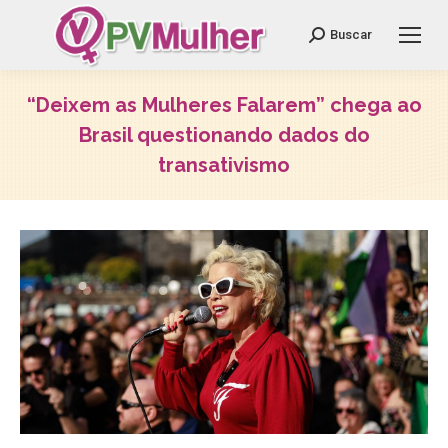
Search:
Buscar
“Deixem as Mulheres Falarem” chega ao
Brasil questionando dados do
transativismo
Você está aqui: