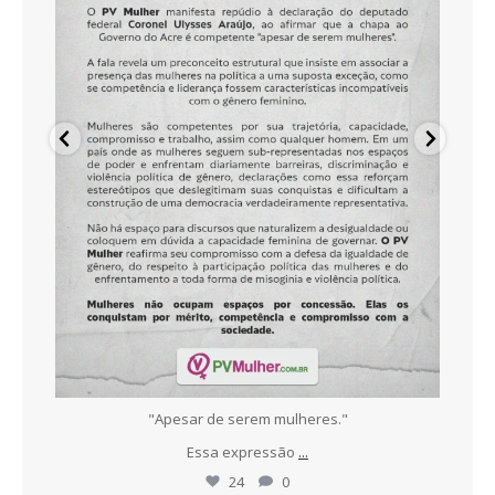
ece
"Apesar de serem mulheres."
N
Essa expressão
...
24
0