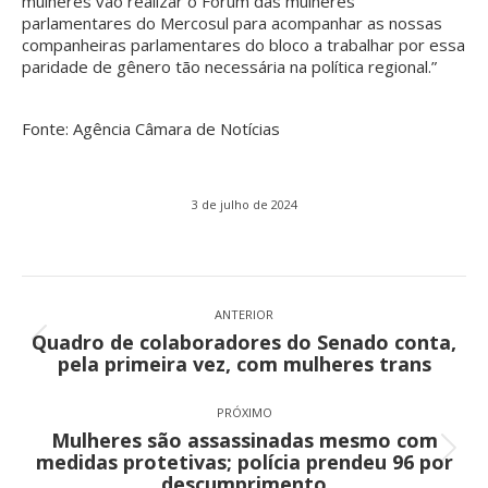
mulheres vão realizar o Fórum das mulheres
parlamentares do Mercosul para acompanhar as nossas
companheiras parlamentares do bloco a trabalhar por essa
paridade de gênero tão necessária na política regional.”
Fonte: Agência Câmara de Notícias
3 de julho de 2024
Navegação
de
ANTERIOR
Quadro de colaboradores do Senado conta,
post:
Post
pela primeira vez, com mulheres trans
anterior:
PRÓXIMO
Mulheres são assassinadas mesmo com
Próximo
medidas protetivas; polícia prendeu 96 por
post:
descumprimento