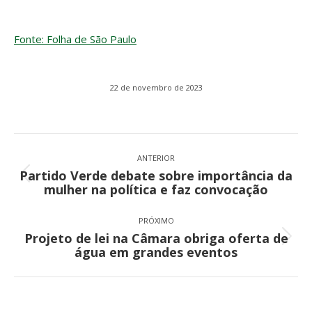
Fonte: Folha de São Paulo
22 de novembro de 2023
Navegação
de
ANTERIOR
Partido Verde debate sobre importância da
post:
Post
mulher na política e faz convocação
anterior:
PRÓXIMO
Projeto de lei na Câmara obriga oferta de
Próximo
água em grandes eventos
post: