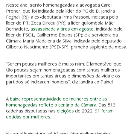
Neste ano, serão homenageadas a advogada Carol
Proner, que foi indicada pela líder do PC do B, Jandira
Feghali (RJ); a ex-deputada Irma Passoni, indicada pelo
líder do PT, Zeca Dirceu (PR); a líder quilombola Mãe
Bernadete,
assassinada a tiros em agosto
, indicada pelo
líder do PSOL, Guilherme Boulos (SP); e a servidora da
Câmara Maria Madalena da Silva, indicada pelo deputado
Gilberto Nascimento (PSD-SP), primeiro suplente da mesa.
“Serem poucas mulheres é muito ruim. É lamentável que
tão poucas sejam homenageadas com tantas mulheres
importantes em tantas áreas e dimensões da vida e os
partidos só indicarem homens”, diz Jandira ao Painel.
A
baixa representatividade de mulheres entre as
homenageadas reflete o cenário da Câmara
. Das 513
cadeiras disputadas nas
eleições
de 2022,
91 foram
obtidas por mulheres
.
Na atual legislatura, só há uma líder mulher (Jandira