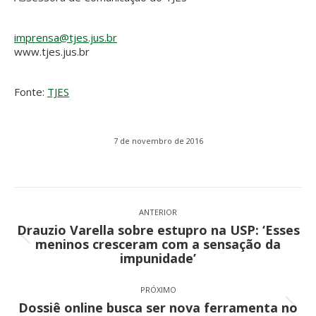
imprensa@tjes.jus.br
www.tjes.jus.br
Fonte:
TJES
7 de novembro de 2016
Navegação
de
ANTERIOR
Drauzio Varella sobre estupro na USP: ‘Esses
post:
Post
meninos cresceram com a sensação da
anterior:
impunidade’
PRÓXIMO
Dossiê online busca ser nova ferramenta no
Próximo