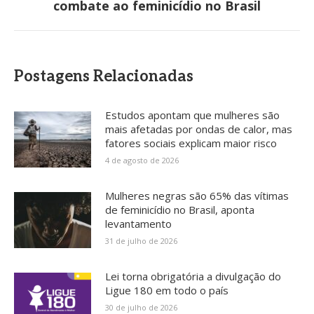
combate ao feminicídio no Brasil
post:
Postagens Relacionadas
Estudos apontam que mulheres são
mais afetadas por ondas de calor, mas
fatores sociais explicam maior risco
4 de agosto de 2026
Mulheres negras são 65% das vítimas
de feminicídio no Brasil, aponta
levantamento
31 de julho de 2026
Lei torna obrigatória a divulgação do
Ligue 180 em todo o país
30 de julho de 2026