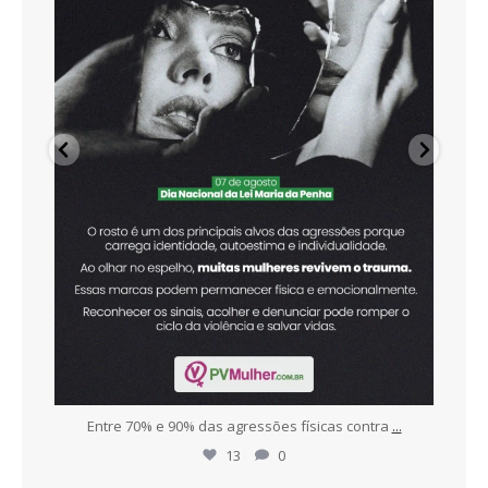
r
...
Entre 70% e 90% das agressões físicas contra
...
To
13
0