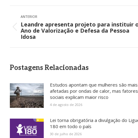
Navegação
de
ANTERIOR
Leandre apresenta projeto para instituir 
post:
Post
Ano de Valorização e Defesa da Pessoa
anterior:
Idosa
Postagens Relacionadas
Estudos apontam que mulheres são mais
afetadas por ondas de calor, mas fatores
sociais explicam maior risco
4 de agosto de 2026
Lei torna obrigatória a divulgação do Ligu
180 em todo o país
30 de julho de 2026