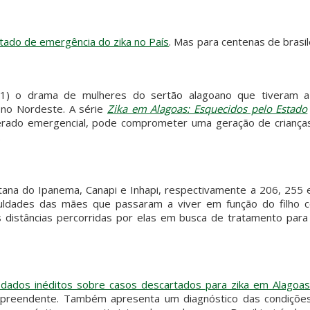
stado de emergência do zika no País
. Mas para centenas de brasil
(11) o drama de mulheres do sertão alagoano que tiveram a
 no Nordeste. A série
Zika em Alagoas: Esquecidos pelo Estado
erado emergencial, pode comprometer uma geração de criança
.
ntana do Ipanema, Canapi e Inhapi, respectivamente a 206, 255 
iculdades das mães que passaram a viver em função do filho 
gas distâncias percorridas por elas em busca de tratamento par
z dados inéditos sobre casos descartados para zika em Alagoas
rpreendente. Também apresenta um diagnóstico das condiçõe