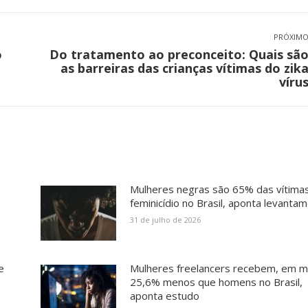
PRÓXIM
o
Do tratamento ao preconceito: Quais sã
Próximo
as barreiras das crianças vítimas do zik
post:
víru
Mulheres negras são 65% das vítima
feminicídio no Brasil, aponta levanta
31 de julho de 2026
e
Mulheres freelancers recebem, em m
25,6% menos que homens no Brasil,
aponta estudo