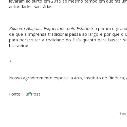
levaram ao surto em 2015 ao mesmo tempo em que faz um pr
autoridades sanitárias.
pvmulher
pvmulher
pvmulher
pvmulher
Jul 29
Jul 28
Jul 27
Jul 26
Zika em Alagoas: Esquecidos pelo Estado
é o primeiro gran
de que a imprensa tradicional passa ao largo e por que o
para perscrutar a realidade do País quanto para buscar
brasileiros.
O direito
Hoje
As
As
ao voto é
celebramo
mulheres
palavras
uma das
s a vida de
negras
de Sueli
maiores
Shirley
avançara
Carneiro
*
conquistas
Torres,
...
m nas
são
da
...
urnas.
também
52
Mas ainda
um
...
15
68
...
Nosso agradecimento especial a Anis, Instituto de Bioética, 
0
24
0
34
0
Fonte:
HuffPost
15 de