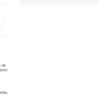
O
o
a
s
s de
mento
édia,