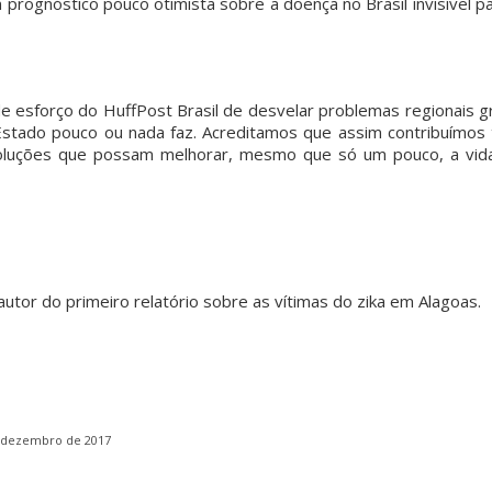
ognóstico pouco otimista sobre a doença no Brasil invisível pa
pvmulher
pvmulher
pvmulher
pvmulher
pvmulher
Jul 25
Jul 25
Jul 24
Jul 23
Jul 22
de esforço do HuffPost Brasil de desvelar problemas regionais g
 Estado pouco ou nada faz. Acreditamos que assim contribuímos 
 soluções que possam melhorar, mesmo que só um pouco, a vid
Hoje
A data
Hoje
Toda
Parabéns
celebramo
celebra o
celebramo
medida
Alba
s a
Dia
s a vida de
protetiva
Cuevas! 
trajetória
Internacio
Maria de
represent
de Dora
nal da
Fátima
a uma
Hoje
Gomes,
...
Mulher
...
Alves,
...
mulher
...
celebram
s a
...
90
60
10
33
autor do primeiro relatório sobre as vítimas do zika em Alagoas.
14
0
1
0
7
0
 dezembro de 2017