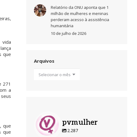
Relatório da ONU aponta que 1
milhão de mulheres e meninas
eiras,
perderam acesso à assistência
humanitária
10 de julho de 2026
 vida
lança
s que
Arquivos
Arquivos
e 271
com a
a seus
pvmulher
, que
2.287
s que