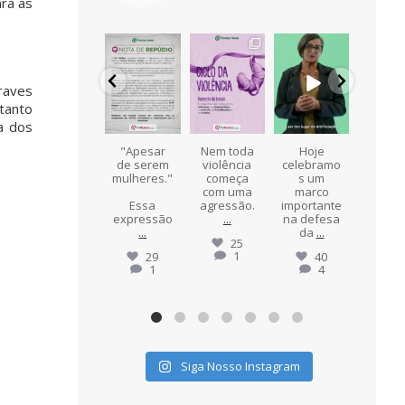
ra as
pvmulher
pvmulher
pvmulher
pvmulher
pvmul
Jul 21
Ago 5
Ago 5
Ago 4
Ag
raves
tanto
a dos
,
A violência
"Apesar
Nem toda
Hoje
Agos
contra as
de serem
violência
celebramo
Lilás 

mulheres
mulheres."
começa
s um
mês 
também
com uma
marco
consci
acontece
Essa
agressão.
importante
zação
o
no
...
expressão
...
na defesa
...
da
...
18
25
0
1
29
40
1
4
Siga Nosso Instagram