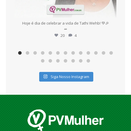
es,
Hoje é dia de celebrar a vida de Tathi Wehb! 💚🎉
E
...
20
4
Siga Nosso Instagram