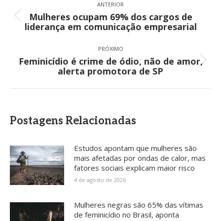
de
ANTERIOR
Mulheres ocupam 69% dos cargos de
post:
Post
liderança em comunicação empresarial
anterior:
PRÓXIMO
Feminicídio é crime de ódio, não de amor,
Próximo
alerta promotora de SP
post:
Postagens Relacionadas
Estudos apontam que mulheres são
mais afetadas por ondas de calor, mas
fatores sociais explicam maior risco
4 de agosto de 2026
Mulheres negras são 65% das vítimas
de feminicídio no Brasil, aponta