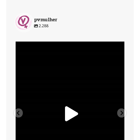
pvmulher
2.288
pvmulher
Ago 6