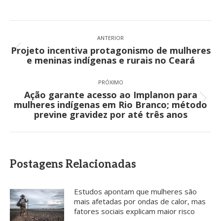
Navegação
de
ANTERIOR
Projeto incentiva protagonismo de mulheres
post:
Post
e meninas indígenas e rurais no Ceará
anterior:
PRÓXIMO
Ação garante acesso ao Implanon para
Próximo
mulheres indígenas em Rio Branco; método
post:
previne gravidez por até três anos
Postagens Relacionadas
Estudos apontam que mulheres são
mais afetadas por ondas de calor, mas
fatores sociais explicam maior risco