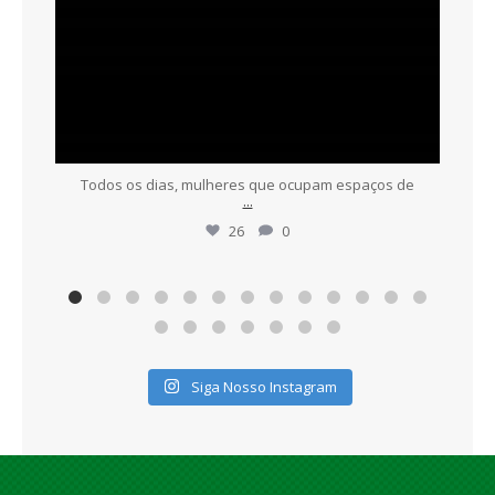
Todos os dias, mulheres que ocupam espaços de
...
26
0
Siga Nosso Instagram