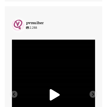
pvmulher
2.288
pvmulher
Ago 6