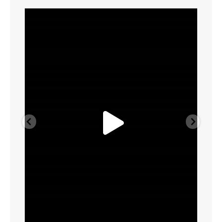
pvmulher
Ago 6