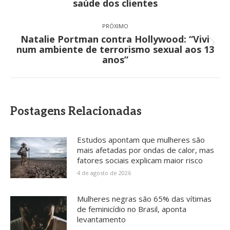
saúde dos clientes
anterior:
PRÓXIMO
Natalie Portman contra Hollywood: “Vivi
Próximo
num ambiente de terrorismo sexual aos 13
post:
anos”
Postagens Relacionadas
Estudos apontam que mulheres são
mais afetadas por ondas de calor, mas
fatores sociais explicam maior risco
4 de agosto de 2026
Mulheres negras são 65% das vítimas
de feminicídio no Brasil, aponta
levantamento