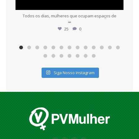
Todos os dias, mulheres que ocupam espaços de
...
25
0
Siga Nosso Instagram