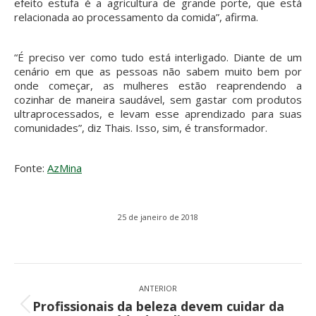
efeito estufa é a agricultura de grande porte, que está
relacionada ao processamento da comida”, afirma.
“É preciso ver como tudo está interligado. Diante de um
cenário em que as pessoas não sabem muito bem por
onde começar, as mulheres estão reaprendendo a
cozinhar de maneira saudável, sem gastar com produtos
ultraprocessados, e levam esse aprendizado para suas
comunidades”, diz Thais. Isso, sim, é transformador.
Fonte:
AzMina
25 de janeiro de 2018
Navegação
de
ANTERIOR
Profissionais da beleza devem cuidar da
post:
Post