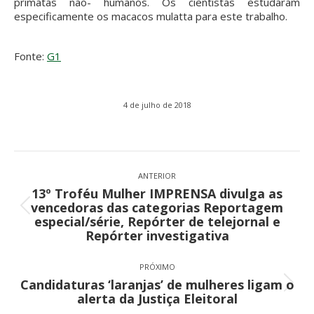
primatas não- humanos. Os cientistas estudaram
especificamente os macacos mulatta para este trabalho.
Fonte:
G1
4 de julho de 2018
Navegação
de
ANTERIOR
13º Troféu Mulher IMPRENSA divulga as
post:
vencedoras das categorias Reportagem
Post
especial/série, Repórter de telejornal e
anterior:
Repórter investigativa
PRÓXIMO
Candidaturas ‘laranjas’ de mulheres ligam o
Próximo
alerta da Justiça Eleitoral
post: