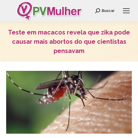
Search:
Buscar
Teste em macacos revela que zika pode
causar mais abortos do que cientistas
pensavam
Você está aqui: