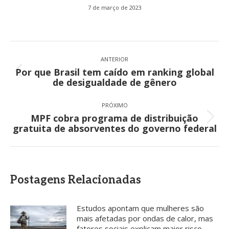
7 de março de 2023
Navegação
de
ANTERIOR
Por que Brasil tem caído em ranking global
post:
Post
de desigualdade de gênero
anterior:
PRÓXIMO
MPF cobra programa de distribuição
Próximo
gratuita de absorventes do governo federal
post:
Postagens Relacionadas
Estudos apontam que mulheres são
mais afetadas por ondas de calor, mas
fatores sociais explicam maior risco