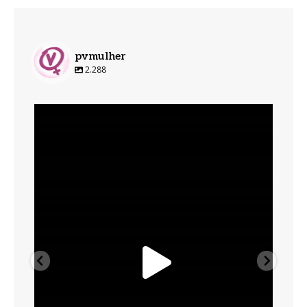
pvmulher
2.288
pvmulher
Ago 6