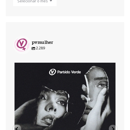
pvmulher
2.289
pvmulher
Ago 7