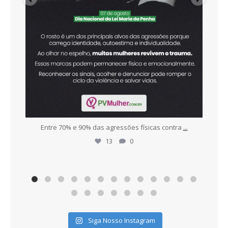
r
...
Entre 70% e 90% das agressões físicas contra
...
To
13
0
Siga Nosso Instagram