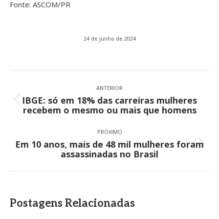
Fonte: ASCOM/PR
24 de junho de 2024
Navegação
de
ANTERIOR
IBGE: só em 18% das carreiras mulheres
post:
Post
recebem o mesmo ou mais que homens
anterior:
PRÓXIMO
Em 10 anos, mais de 48 mil mulheres foram
Próximo
assassinadas no Brasil
post:
Postagens Relacionadas