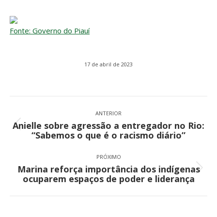
Fonte: Governo do Piauí
17 de abril de 2023
Navegação
de
ANTERIOR
Anielle sobre agressão a entregador no Rio:
post:
Post
“Sabemos o que é o racismo diário”
anterior:
PRÓXIMO
Marina reforça importância dos indígenas
Próximo
ocuparem espaços de poder e liderança
post: