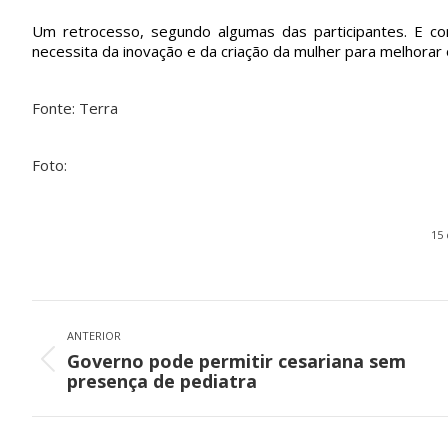
Um retrocesso, segundo algumas das participantes. E c
necessita da inovação e da criação da mulher para melhorar
Fonte: Terra
Foto:
15 
Navegação
de
ANTERIOR
Governo pode permitir cesariana sem
post:
Post
presença de pediatra
anterior: