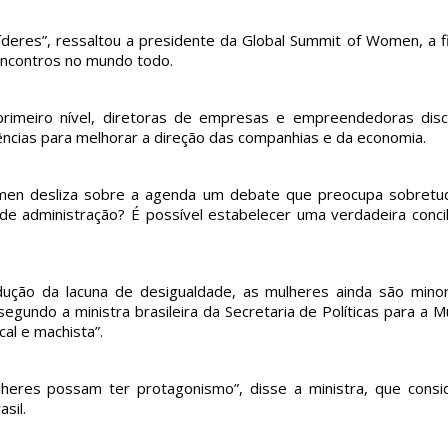
eres”, ressaltou a presidente da Global Summit of Women, a fil
 encontros no mundo todo.
rimeiro nível, diretoras de empresas e empreendedoras dis
ncias para melhorar a direção das companhias e da economia.
omen desliza sobre a agenda um debate que preocupa sobretu
de administração? É possível estabelecer uma verdadeira concil
ção da lacuna de desigualdade, as mulheres ainda são minor
segundo a ministra brasileira da Secretaria de Políticas para a M
al e machista”.
eres possam ter protagonismo”, disse a ministra, que consi
sil.