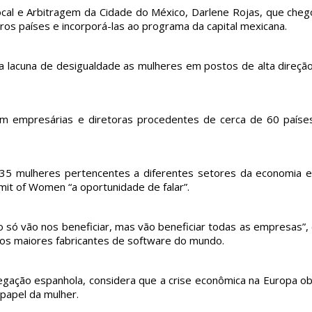
ocal e Arbitragem da Cidade do México, Darlene Rojas, que cheg
ros países e incorporá-las ao programa da capital mexicana.
pvmulher
pvmulher
pvmulher
pvmulher
pvmulher
Jul 26
Jul 25
Jul 25
Jul 24
Jul 23
 a lacuna de desigualdade as mulheres em postos de alta direçã
As
Hoje
A data
Hoje
Toda
om empresárias e diretoras procedentes de cerca de 60 paíse
palavras
celebramo
celebra o
celebramo
medida
de Sueli
s a
Dia
s a vida de
protetiva
Carneiro
trajetória
Internacio
Maria de
represen
são
de Dora
nal da
Fátima
a uma
também
Gomes,
...
Mulher
...
Alves,
...
mulher
...
35 mulheres pertencentes a diferentes setores da economia e
um
...
it of Women “a oportunidade de falar”.
95
61
10
33
14
0
1
0
24
0
 só vão nos beneficiar, mas vão beneficiar todas as empresas”,
 dos maiores fabricantes de software do mundo.
gação espanhola, considera que a crise econômica na Europa ob
 papel da mulher.