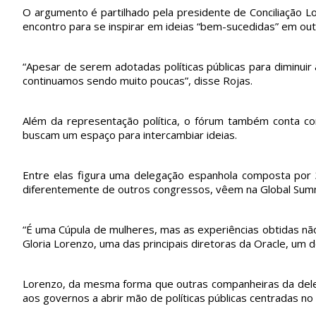
O argumento é partilhado pela presidente de Conciliação L
encontro para se inspirar em ideias “bem-sucedidas” em out
pvmulher
pvmulher
pvmulher
pvmulher
Jul 30
Jul 29
Jul 28
Jul 27
“Apesar de serem adotadas políticas públicas para diminuir
continuamos sendo muito poucas”, disse Rojas.
Hoje
O direito
Hoje
As
Além da representação política, o fórum também conta c
celebramo
ao voto é
celebramo
mulheres
buscam um espaço para intercambiar ideias.
s a vida de
uma das
s a vida de
negras
Rejane
maiores
Shirley
avançara
Galvão,
conquistas
Torres,
...
m nas
uma
...
da
...
urnas.
Entre elas figura uma delegação espanhola composta por 
52
Mas ainda
diferentemente de outros congressos, vêem na Global Summ
15
20
68
...
6
0
34
0
“É uma Cúpula de mulheres, mas as experiências obtidas não
Gloria Lorenzo, uma das principais diretoras da Oracle, um
Lorenzo, da mesma forma que outras companheiras da dele
aos governos a abrir mão de políticas públicas centradas no