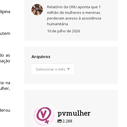
Relatório da ONU aponta que 1
ipina
milhão de mulheres e meninas
perderam acesso à assistência
humanitária
10 de julho de 2026
cutem
do as
Arquivos
iação
Arquivos
ia na
ulher,
derou
pvmulher
2.288