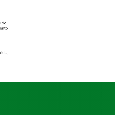
s de
mento
édia,