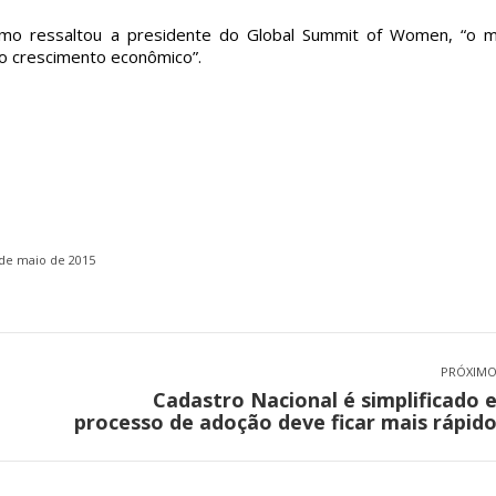
omo ressaltou a presidente do Global Summit of Women, “o 
 o crescimento econômico”.
de maio de 2015
PRÓXIM
Cadastro Nacional é simplificado 
Próximo
processo de adoção deve ficar mais rápid
post: