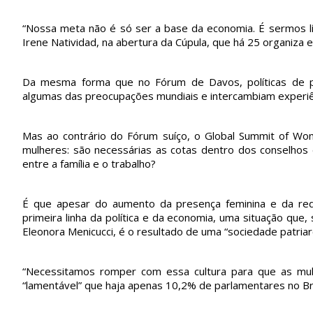
“Nossa meta não é só ser a base da economia. É sermos líd
Irene Natividad, na abertura da Cúpula, que há 25 organiza
Da mesma forma que no Fórum de Davos, políticas de p
algumas das preocupações mundiais e intercambiam experiê
Mas ao contrário do Fórum suíço, o Global Summit of W
mulheres: são necessárias as cotas dentro dos conselhos 
entre a família e o trabalho?
É que apesar do aumento da presença feminina e da redu
primeira linha da política e da economia, uma situação que, 
Eleonora Menicucci, é o resultado de uma “sociedade patriarc
“Necessitamos romper com essa cultura para que as mulh
“lamentável” que haja apenas 10,2% de parlamentares no Bra