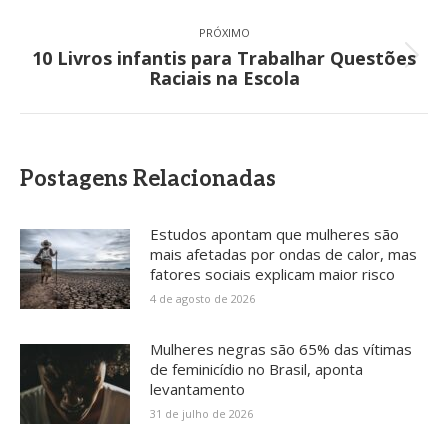
PRÓXIMO
10 Livros infantis para Trabalhar Questões
Próximo
Raciais na Escola
post:
Postagens Relacionadas
Estudos apontam que mulheres são
mais afetadas por ondas de calor, mas
fatores sociais explicam maior risco
4 de agosto de 2026
Mulheres negras são 65% das vítimas
de feminicídio no Brasil, aponta
levantamento
31 de julho de 2026