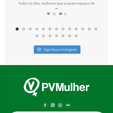
Todos os dias, mulheres que ocupam espaços de
...
15
0
Siga Nosso Instagram
F
I
W
F