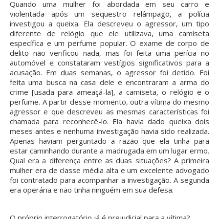
Quando uma mulher foi abordada em seu carro e
violentada após um sequestro relâmpago, a polícia
investigou a queixa. Ela descreveu o agressor, um tipo
diferente de relógio que ele utilizava, uma camiseta
específica e um perfume popular. O exame de corpo de
delito não verificou nada, mas foi feita uma perícia no
automóvel e constataram vestígios significativos para a
acusação. Em duas semanas, o agressor foi detido. Foi
feita uma busca na casa dele e encontraram a arma do
crime [usada para ameaçá-la], a camiseta, o relógio e o
perfume. A partir desse momento, outra vítima do mesmo
agressor e que descreveu as mesmas características foi
chamada para reconhecê-lo. Ela havia dado queixa dois
meses antes e nenhuma investigação havia sido realizada.
Apenas haviam perguntado a razão que ela tinha para
estar caminhando durante a madrugada em um lugar ermo.
Qual era a diferença entre as duas situações? A primeira
mulher era de classe média alta e um excelente advogado
foi contratado para acompanhar a investigação. A segunda
era operária e não tinha ninguém em sua defesa.
O próprio interrogatório já é prejudicial para a vítima?