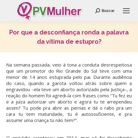
Search:
Buscar
Por que a desconfiança ronda a palavra
da vítima de estupro?
Você está aqui:
Na semana passada, veio à tona a conduta desrespeitosa
que um promotor do Rio Grande do Sul teve com uma
menor de 14 anos estuprada pelo pai. Durante audiência
do caso, quando a garota voltou atrás sobre quem a
engravidou –ela teve um aborto autorizado pela Justiça–, a
reação do homem foi agredi-la com frases como “Tu fez eu
e a juíza autorizar um aborto e agora tu te arrependeu
assim? Tu pode pra abrir as pernas e dá o rabo pra um
cara tu tem maturidade, tu é autossuficiente, e pra
assumir uma criança tu não tem?”.
O episódio aconteceu em 2014, mas só foi descoberto