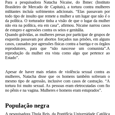
Para a pesquisadora Natacha Nicaise, do Ibmec (Instituto
Brasileiro de Mercado de Capitais), a tortura contra mulheres
militantes incluía sofrimentos adicionais. “Elas passavam por
todo tipo de insulto que remete a mulher a um lugar que não é o
da política. O torturador tinha a visão de que o lugar da mulher
não era na política, era em casa”, afirmou. Nicaise narrou casos
de estupro e agressões contra os seios e genitália.
Quando grávidas, as mulheres presas por participar de grupos de
esquerda passavam por abortos forçados nas prisões, em alguns
casos, causados por agressões físicas contra a barriga e os órgãos
reprodutores, para que “não nascesse um comunista”.A
reprodução da mulher era vista como algo que pertence ao
Estado”.
Apesar de haver mais relatos de violência sexual contra as
mulheres, Natacha disse que os homens também sofreram o
mesmo tipo de agressão, inclusive com casos de castração. “A
tortura foi muito sexual. As pessoas eram eletrocutadas com fio
no pênis e na vagina. Mulheres e homens eram estuprados”.
População negra
A pesquisadora Thula Reis, da Pontifícia Universidade Católica