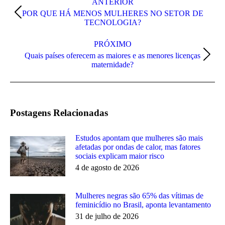
de
ANTERIOR
POR QUE HÁ MENOS MULHERES NO SETOR DE
post:
Post
TECNOLOGIA?
anterior:
PRÓXIMO
Quais países oferecem as maiores e as menores licenças
Próximo
maternidade?
post:
Postagens Relacionadas
Estudos apontam que mulheres são mais
afetadas por ondas de calor, mas fatores
sociais explicam maior risco
4 de agosto de 2026
Mulheres negras são 65% das vítimas de
feminicídio no Brasil, aponta levantamento
31 de julho de 2026