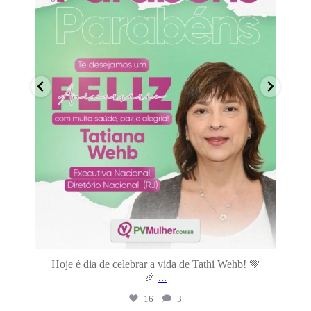
a
Hoje é dia de celebrar a vida de Tathi Wehb! 💚
En
🎉
...
16
3