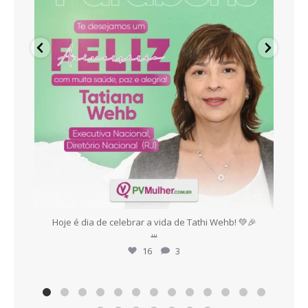
es,
Hoje é dia de celebrar a vida de Tathi Wehb! 💚🎉
E
...
16
3