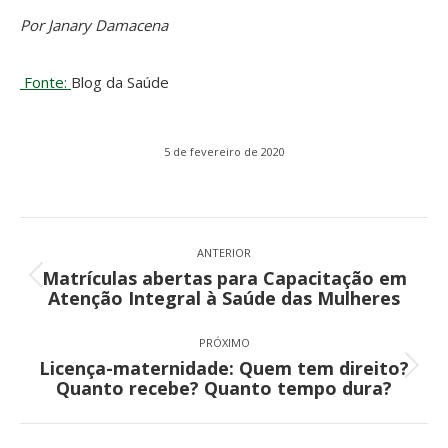
Por Janary Damacena
Fonte:
Blog da Saúde
5 de fevereiro de 2020
Navegação
de
ANTERIOR
Matrículas abertas para Capacitação em
post:
Post
Atenção Integral à Saúde das Mulheres
anterior:
PRÓXIMO
Licença-maternidade: Quem tem direito?
Próximo
Quanto recebe? Quanto tempo dura?
post: