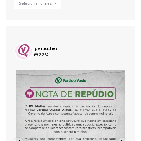
pvmulher
2.287
pvmulher
Ago 5