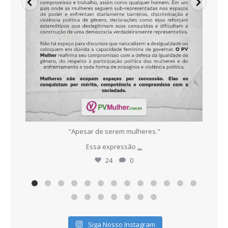
ece
"Apesar de serem mulheres."
N
Essa expressão
...
24
0
Siga Nosso Instagram