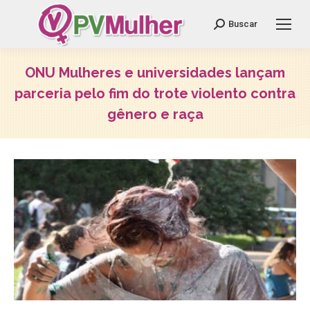
Search:
Buscar
ONU Mulheres e universidades lançam
parceria pelo fim do trote violento contra
gênero e raça
Você está aqui: