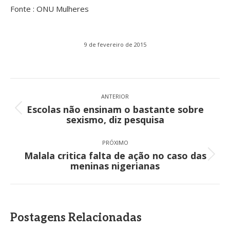
Fonte : ONU Mulheres
9 de fevereiro de 2015
Navegação
de
ANTERIOR
Escolas não ensinam o bastante sobre
post:
Post
sexismo, diz pesquisa
anterior:
PRÓXIMO
Malala critica falta de ação no caso das
Próximo
meninas nigerianas
post:
Postagens Relacionadas