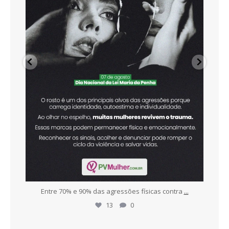
r
...
Entre 70% e 90% das agressões físicas contra
...
To
13
0