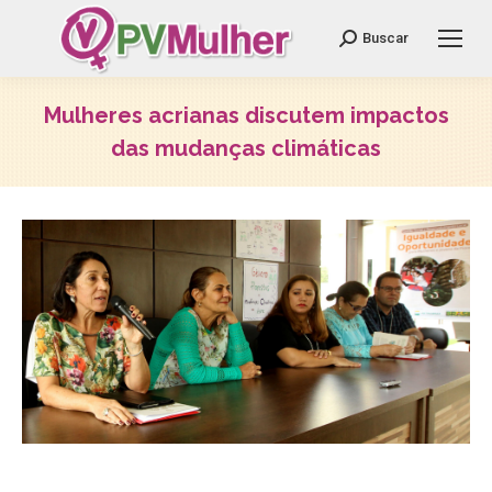
Search:
Buscar
Mulheres acrianas discutem impactos
das mudanças climáticas
Você está aqui: