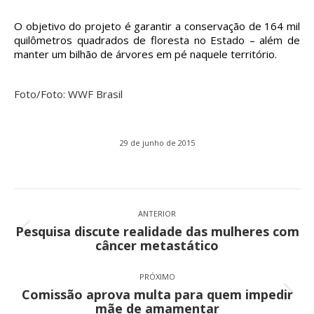
O objetivo do projeto é garantir a conservação de 164 mil
quilômetros quadrados de floresta no Estado – além de
manter um bilhão de árvores em pé naquele território.
Foto/Foto: WWF Brasil
29 de junho de 2015
Navegação
de
ANTERIOR
Pesquisa discute realidade das mulheres com
post:
Post
câncer metastático
anterior:
PRÓXIMO
Comissão aprova multa para quem impedir
Próximo
mãe de amamentar
post: