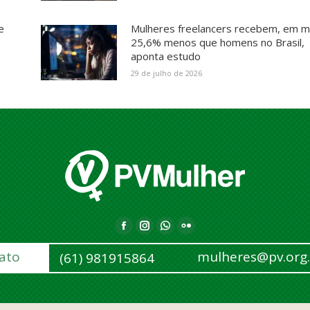
e
Mulheres freelancers recebem, em m
25,6% menos que homens no Brasil,
aponta estudo
29 de julho de 2026
F
I
W
F
a
n
h
l
ato
mulheres@pv.org.
(61) 981915864
c
s
a
i
e
t
t
c
b
a
s
k