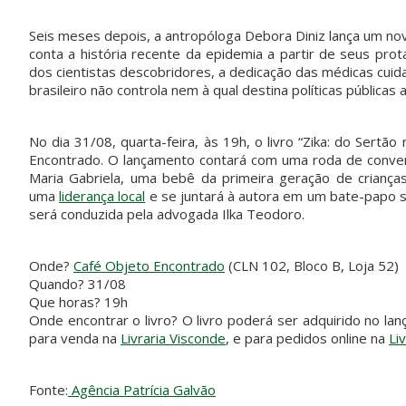
Seis meses depois, a antropóloga Debora Diniz lança um novo 
conta a história recente da epidemia a partir de seus pro
dos cientistas descobridores, a dedicação das médicas cuida
brasileiro não controla nem à qual destina políticas públicas
No dia 31/08, quarta-feira, às 19h, o livro “Zika: do Sertã
Encontrado. O lançamento contará com uma roda de conversa
Maria Gabriela, uma bebê da primeira geração de crianças
uma
liderança local
e se juntará à autora em um bate-papo so
será conduzida pela advogada Ilka Teodoro.
Onde?
Café Objeto Encontrado
(CLN 102, Bloco B, Loja 52)
Quando? 31/08
Que horas? 19h
Onde encontrar o livro? O livro poderá ser adquirido no 
para venda na
Livraria Visconde
, e para pedidos online na
Li
Fonte:
Agência Patrícia Galvão