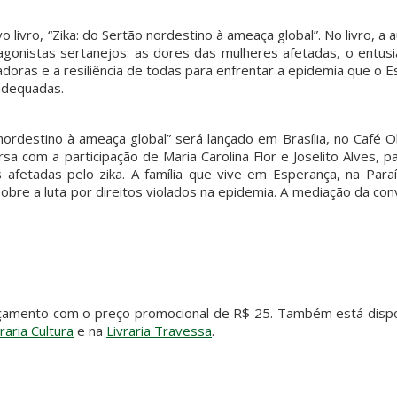
livro, “Zika: do Sertão nordestino à ameaça global”. No livro, a 
tagonistas sertanejos: as dores das mulheres afetadas, o entus
doras e a resiliência de todas para enfrentar a epidemia que o 
 adequadas.
o nordestino à ameaça global” será lançado em Brasília, no Café 
 com a participação de Maria Carolina Flor e Joselito Alves, pa
 afetadas pelo zika. A família que vive em Esperança, na Paraí
bre a luta por direitos violados na epidemia. A mediação da co
lançamento com o preço promocional de R$ 25. Também está dispo
vraria Cultura
e na
Livraria Travessa
.