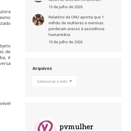
13 de julho de 2026
autora
iasmo
Relatório da ONU aponta que 1
Estado
milhão de mulheres e meninas
perderam acesso à assistência
humanitária
10 de julho de 2026
Objeto
is de
ba, é
nversa
Arquivos
Arquivos
nível
pvmulher