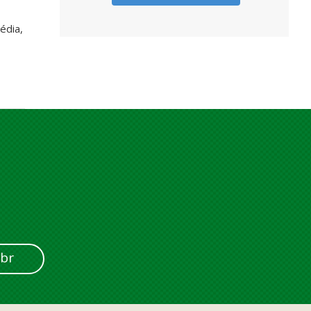
édia,
br