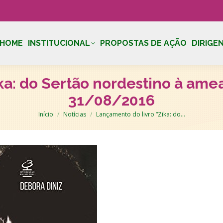
HOME
INSTITUCIONAL
PROPOSTAS DE AÇÃO
DIRIGE
a: do Sertão nordestino à amea
31/08/2016
Você está aqui:
Início
Notícias
Lançamento do livro “Zika: do…