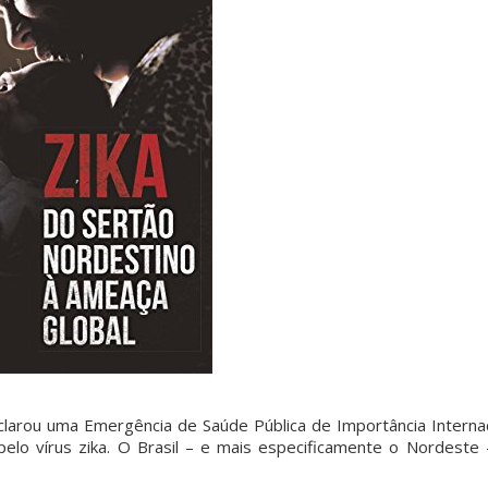
larou uma Emergência de Saúde Pública de Importância Internac
pelo vírus zika. O Brasil – e mais especificamente o Nordeste 