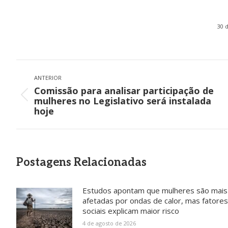
30 
pvmulher
pvmulher
pvmulher
pvmulher
Jul 29
Jul 28
Jul 27
Jul 26
Navegação
de
ANTERIOR
Comissão para analisar participação de
post:
Post
mulheres no Legislativo será instalada
O direito
Hoje
As
As
anterior:
hoje
ao voto é
celebramo
mulheres
palavras
uma das
s a vida de
negras
de Sueli
maiores
Shirley
avançara
Carneiro
conquistas
Torres,
...
m nas
são
da
...
urnas.
também
52
Mas ainda
um
...
15
68
...
Postagens Relacionadas
0
24
0
34
0
Estudos apontam que mulheres são mais
afetadas por ondas de calor, mas fatores
sociais explicam maior risco
4 de agosto de 2026