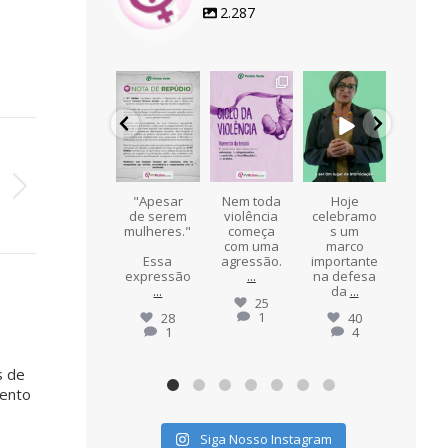
2.287
pvmulher
pvmulher
pvmulher
pvmulher
pvmul
Jul 21
Ago 5
Ago 5
Ago 4
Ag
O
a
,
A violência
"Apesar
Nem toda
Hoje
Agos
a
contra as
de serem
violência
celebramo
Lilás 

mulheres
mulheres."
começa
s um
mês 
também
com uma
marco
consci
acontece
Essa
agressão.
importante
zação
o
no
...
expressão
...
na defesa
...
da
...
18
25
0
1
28
40
1
4
s de
mento
Siga Nosso Instagram