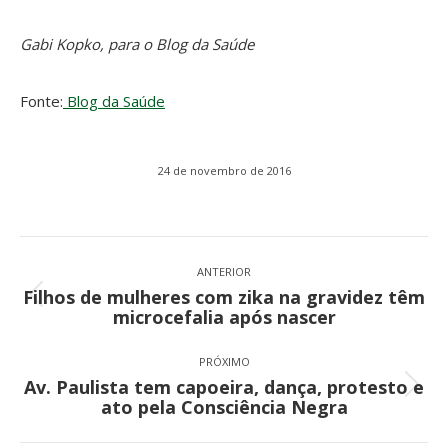
Gabi Kopko, para o Blog da Saúde
Fonte:
Blog da Saúde
24 de novembro de 2016
Navegação
de
ANTERIOR
Filhos de mulheres com zika na gravidez têm
post:
Post
microcefalia após nascer
anterior:
PRÓXIMO
Av. Paulista tem capoeira, dança, protesto e
Próximo
ato pela Consciência Negra
post: