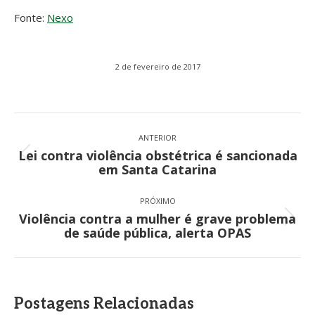
Fonte:
Nexo
2 de fevereiro de 2017
Navegação
de
ANTERIOR
Lei contra violência obstétrica é sancionada
post:
Post
em Santa Catarina
anterior:
PRÓXIMO
Violência contra a mulher é grave problema
Próximo
de saúde pública, alerta OPAS
post:
Postagens Relacionadas