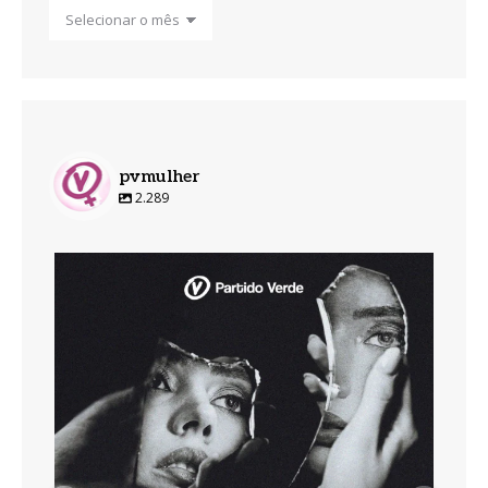
Arquivos
pvmulher
2.289
pvmulher
Ago 7