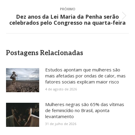
PRÓXIMO
Dez anos da Lei Maria da Penha serão
Próximo
celebrados pelo Congresso na quarta-feira
post:
Postagens Relacionadas
Estudos apontam que mulheres são
mais afetadas por ondas de calor, mas
fatores sociais explicam maior risco
4 de agosto de 2026
Mulheres negras são 65% das vítimas
de feminicídio no Brasil, aponta
levantamento
31 de julho de 2026