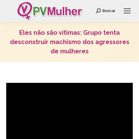
Search:
Buscar
Eles não são vítimas: Grupo tenta
desconstruir machismo dos agressores
de mulheres
Você está aqui: