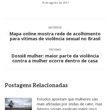
14 de agosto de 2017
Navegação
de
ANTERIOR
Mapa online mostra rede de acolhimento
post:
Post
para vítimas de violência sexual no Brasil
anterior:
PRÓXIMO
Dossiê mulher: maior parte da violência
Próximo
contra a mulher ocorre dentro de casa
post:
Postagens Relacionadas
Estudos apontam que mulheres são
mais afetadas por ondas de calor, mas
fatores sociais explicam maior risco