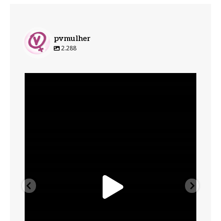
pvmulher
2.288
pvmulher
Ago 6