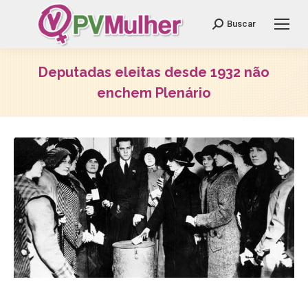
Search:
Buscar
Deputadas eleitas desde 1932 não
enchem Plenário
Você está aqui: