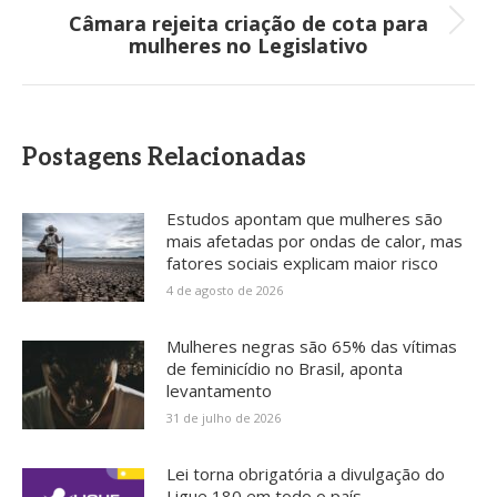
Câmara rejeita criação de cota para
Próximo
mulheres no Legislativo
post:
Postagens Relacionadas
Estudos apontam que mulheres são
mais afetadas por ondas de calor, mas
fatores sociais explicam maior risco
4 de agosto de 2026
Mulheres negras são 65% das vítimas
de feminicídio no Brasil, aponta
levantamento
31 de julho de 2026
Lei torna obrigatória a divulgação do
Ligue 180 em todo o país