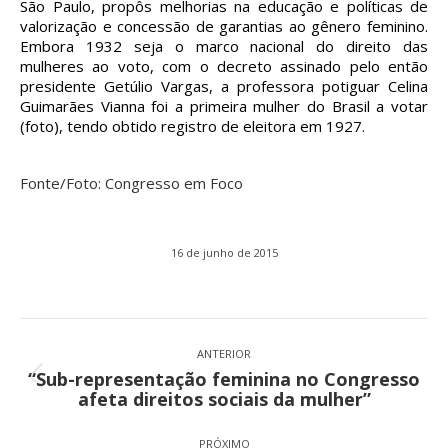
São Paulo, propôs melhorias na educação e políticas de
valorização e concessão de garantias ao gênero feminino.
Embora 1932 seja o marco nacional do direito das
mulheres ao voto, com o decreto assinado pelo então
presidente Getúlio Vargas, a professora potiguar Celina
Guimarães Vianna foi a primeira mulher do Brasil a votar
(foto), tendo obtido registro de eleitora em 1927.
Fonte/Foto: Congresso em Foco
16 de junho de 2015
Navegação
de
ANTERIOR
“Sub-representação feminina no Congresso
post:
Post
afeta direitos sociais da mulher”
anterior:
PRÓXIMO