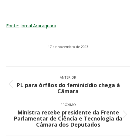
Fonte: Jornal Araraquara
17 de novembro de 2023
Navegação
de
ANTERIOR
PL para órfãos do feminicídio chega à
post:
Post
Câmara
anterior:
PRÓXIMO
Ministra recebe presidente da Frente
Próximo
Parlamentar de Ciência e Tecnologia da
post:
Câmara dos Deputados