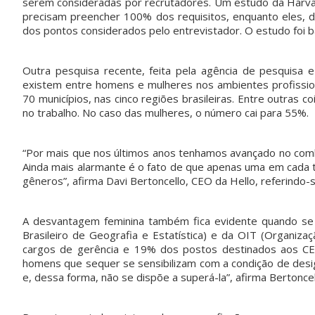
serem consideradas por recrutadores. Um estudo da Harva
precisam preencher 100% dos requisitos, enquanto eles, 
dos pontos considerados pelo entrevistador. O estudo foi 
Outra pesquisa recente, feita pela agência de pesquisa e
existem entre homens e mulheres nos ambientes profissio
70 municípios, nas cinco regiões brasileiras. Entre outra
no trabalho. No caso das mulheres, o número cai para 55%.
“Por mais que nos últimos anos tenhamos avançado no com
Ainda mais alarmante é o fato de que apenas uma em cada t
gêneros”, afirma Davi Bertoncello, CEO da Hello, referindo-
A desvantagem feminina também fica evidente quando se a
Brasileiro de Geografia e Estatística) e da OIT (Organiz
cargos de gerência e 19% dos postos destinados aos CEO
homens que sequer se sensibilizam com a condição de desi
e, dessa forma, não se dispõe a superá-la”, afirma Bertoncel