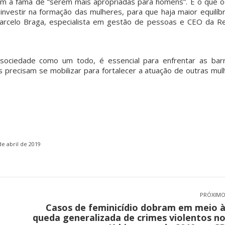
gam a fama de “serem mais apropriadas para homens”. É o que o
 investir na formação das mulheres, para que haja maior equilíb
Marcelo Braga, especialista em gestão de pessoas e CEO da Re
pvmulher
pvmulher
pvmulher
pvmulher
pvmulher
Jul 26
Jul 25
Jul 25
Jul 24
Jul 23
sociedade como um todo, é essencial para enfrentar as barr
as precisam se mobilizar para fortalecer a atuação de outras mu
As
Hoje
A data
Hoje
Toda
palavras
celebramo
celebra o
celebramo
medida
de Sueli
s a
Dia
s a vida de
protetiva
Carneiro
trajetória
Internacio
Maria de
represen
são
de Dora
nal da
Fátima
a uma
também
Gomes,
...
Mulher
...
Alves,
...
mulher
...
um
...
95
61
10
33
14
0
1
0
24
de abril de 2019
0
PRÓXIM
Casos de feminicídio dobram em meio 
Próximo
queda generalizada de crimes violentos n