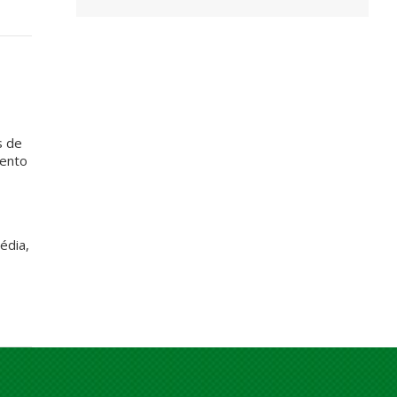
P
s de
mento
édia,