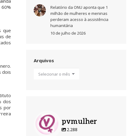
ainda
s 60%
Relatório da ONU aponta que 1
milhão de mulheres e meninas
perderam acesso à assistência
humanitária
s que
10 de julho de 2026
is de
tados
Arquivos
nero.
Arquivos
 dois
ituto
% dos
s por
reira
pvmulher
2.288