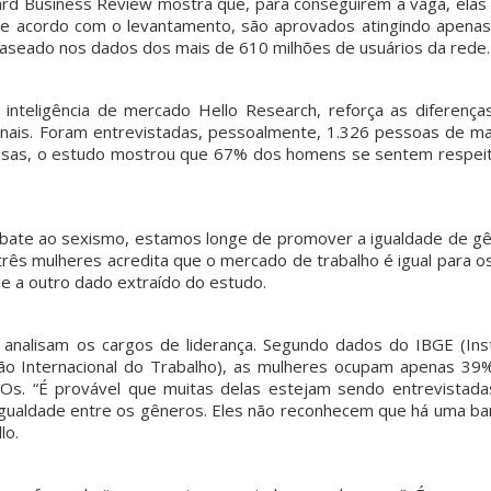
rd Business Review mostra que, para conseguirem a vaga, elas 
de acordo com o levantamento, são aprovados atingindo apena
baseado nos dados dos mais de 610 milhões de usuários da rede.
 inteligência de mercado Hello Research, reforça as diferença
nais. Foram entrevistadas, pessoalmente, 1.326 pessoas de ma
s coisas, o estudo mostrou que 67% dos homens se sentem respei
bate ao sexismo, estamos longe de promover a igualdade de gê
rês mulheres acredita que o mercado de trabalho é igual para os
se a outro dado extraído do estudo.
nalisam os cargos de liderança. Segundo dados do IBGE (Inst
ação Internacional do Trabalho), as mulheres ocupam apenas 39
s. “É provável que muitas delas estejam sendo entrevistada
gualdade entre os gêneros. Eles não reconhecem que há uma bar
lo.