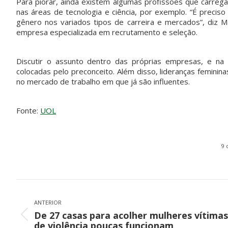
Para piorar, ainda existem algumas profissões que carre
nas áreas de tecnologia e ciência, por exemplo. “É preciso
gênero nos variados tipos de carreira e mercados”, diz 
pvmulher
pvmulher
pvmulher
pvmulher
empresa especializada em recrutamento e seleção.
Jul 30
Jul 29
Jul 28
Jul 27
Discutir o assunto dentro das próprias empresas, e na 
colocadas pelo preconceito. Além disso, lideranças feminin
no mercado de trabalho em que já são influentes.
Hoje
O direito
Hoje
As
celebramo
ao voto é
celebramo
mulheres
s a vida de
uma das
s a vida de
negras
Rejane
maiores
Shirley
avançara
Fonte:
UOL
Galvão,
conquistas
Torres,
...
m nas
uma
...
da
...
urnas.
52
Mas ainda
15
20
68
...
6
0
9 
34
0
Navegação
de
ANTERIOR
post:
De 27 casas para acolher mulheres vítimas
Post
de violência poucas funcionam