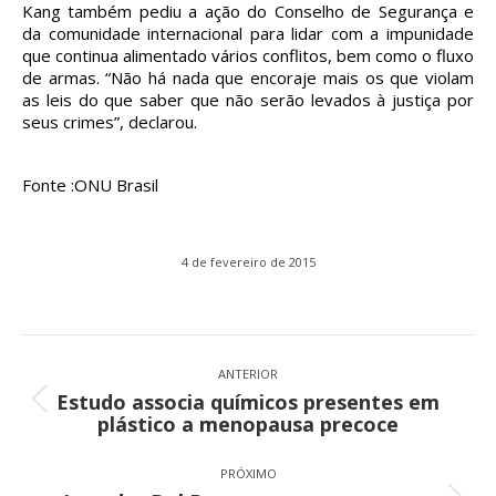
Kang também pediu a ação do Conselho de Segurança e
da comunidade internacional para lidar com a impunidade
que continua alimentado vários conflitos, bem como o fluxo
de armas. “Não há nada que encoraje mais os que violam
as leis do que saber que não serão levados à justiça por
seus crimes”, declarou.
Fonte :ONU Brasil
4 de fevereiro de 2015
Navegação
de
ANTERIOR
Estudo associa químicos presentes em
post:
Post
plástico a menopausa precoce
anterior:
PRÓXIMO