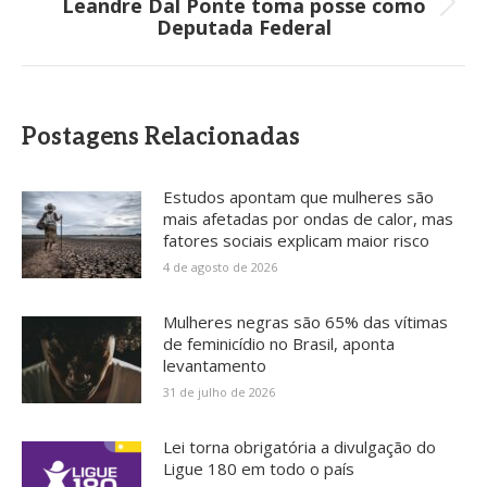
Leandre Dal Ponte toma posse como
Próximo
Deputada Federal
post:
Postagens Relacionadas
Estudos apontam que mulheres são
mais afetadas por ondas de calor, mas
fatores sociais explicam maior risco
4 de agosto de 2026
Mulheres negras são 65% das vítimas
de feminicídio no Brasil, aponta
levantamento
31 de julho de 2026
Lei torna obrigatória a divulgação do
Ligue 180 em todo o país