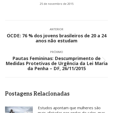
25 de novembro de 2015
Navegação
de
ANTERIOR
OCDE: 76 % dos jovens brasileiros de 20 a 24
post:
Post
anos não estudam
anterior:
PRÓXIMO
Pautas Femininas: Descumprimento de
Próximo
Medidas Protetivas de Urgência da Lei Maria
post:
da Penha – DF, 26/11/2015
Postagens Relacionadas
Estudos apontam que mulheres são
mais afetadas por ondas de calor, mas