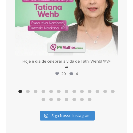
es,
Hoje é dia de celebrar a vida de Tathi Wehb! 💚🎉
E
...
20
4
Siga Nosso Instagram