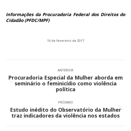
Informações da Procuradoria Federal dos Direitos do
Cidadão (PFDC/MPF)
16 de fevereiro de 2017
Navegação
de
ANTERIOR
Procuradoria Especial da Mulher aborda em
post:
Post
seminário o feminicídio como violência
anterior:
política
PRÓXIMO
Estudo inédito do Observatório da Mulher
Próximo
traz indicadores da violência nos estados
post: