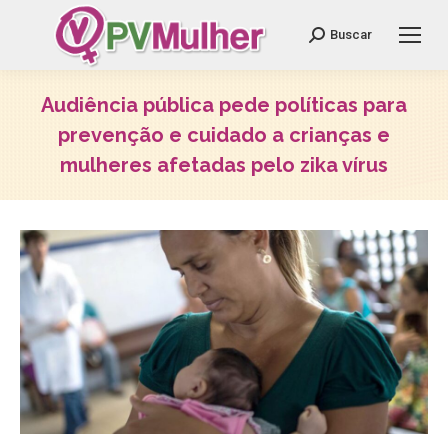
Search:
Buscar
Audiência pública pede políticas para
prevenção e cuidado a crianças e
mulheres afetadas pelo zika vírus
Você está aqui: