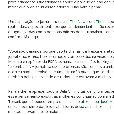
profundamente. Questionadas sobre o porquê de não denunci
maior que o de seus assediadores. “Não vale a pena”.
Uma apuração do jornal americano
The New York Times
apo
realizadas, especialmente porque as denunciantes não re
estigmatizadas como pessoas difíceis de se trabalhar, ten
confirma lá e aqui.
“Você não denuncia porque vão te chamar de fresca e afetada
jornalismo, é feio. E se incomodar com assédio, na visão do 
Moreira é repórter da ESPN e, numa transmissão, foi xingada
“arrombada”. A jornalista diz que ofensas são comuns a am
ocorreu naquele episódio é uma situação quase que cotidian
também pela passividade de todos que estavam à minha volt
Para a chef e apresentadora Bela Gil, muitas denunciantes 
esse pensamento existir, as mulheres continuarão com medo
Tonani, que há pouco tempo
denunciou o ator global José M
enfraquecimento das leis trabalhistas deixa as mulheres ain
mercado novamente é maior.