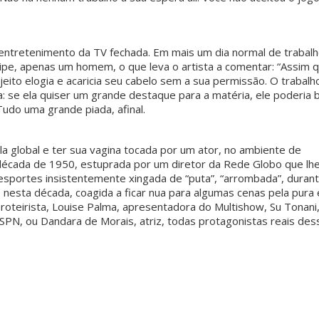
entretenimento da TV fechada. Em mais um dia normal de trabalh
uipe, apenas um homem, o que leva o artista a comentar: “Assim 
ujeito elogia e acaricia seu cabelo sem a sua permissão. O trabalh
: se ela quiser um grande destaque para a matéria, ele poderia b
udo uma grande piada, afinal.
a global e ter sua vagina tocada por um ator, no ambiente de
 década de 1950, estuprada por um diretor da Rede Globo que lh
sportes insistentemente xingada de “puta”, “arrombada”, duran
 nesta década, coagida a ficar nua para algumas cenas pela pura 
roteirista, Louise Palma, apresentadora do Multishow, Su Tonani
a ESPN, ou Dandara de Morais, atriz, todas protagonistas reais des