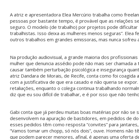
A atriz e apresentadora Elea Mercúrio trabalha como freel
pessoas por bastante tempo, é provável que as relações se
seguro. O modelo (de trabalho) por projetos pode dificulta
trabalhistas. Isso deixa as mulheres menos seguras”. Elea fe
outros trabalhos em grandes emissoras, mas nunca sofreu a
Na produção audiovisual, a grande maioria dos profissionais
mulher que denuncia assédio pode não mais ser chamada a tr
causar também perturbação psicológica e insegurança quant
atriz Dandara de Morais, de Recife, conta como foi coagida
com a justificativa de que era casado e não queria se expor
retaliações, enquanto o colega continua trabalhando norma
diz que eu sou difícil de trabalhar, e é por isso que não te
Gabi conta que já perdeu muitas boas matérias por não se 
desenvolvem na apuração de bastidores, em pedidos de doc
esses pedidos têm como resposta “convites” para jantares, 
“Vamos tomar um chopp, só nós dois”, ouve. Homens não têm
que podem parecer menores, afinal, é apenas uma oferta de 