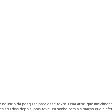
pvmulher
pvmulher
pvmulher
pvmulher
pvmulher
Jul 26
Jul 25
Jul 25
Jul 24
Jul 23
As
Hoje
A data
Hoje
Toda
palavras
celebramo
celebra o
celebramo
medida
de Sueli
s a
Dia
s a vida de
protetiva
Carneiro
trajetória
Internacio
Maria de
represen
são
de Dora
nal da
Fátima
a uma
também
Gomes,
...
Mulher
...
Alves,
...
mulher
...
um
...
95
61
10
33
14
0
1
0
24
0
a no início da pesquisa para esse texto. Uma atriz, que inicialmen
esistiu dias depois, pois teve um sonho com a situação que a afe