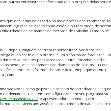
ar, outras entrevistadas afirmaram que o prejuízo delas seria 
nta que denúncias de assédio no meio profissional raramente sã
conhecem algumas situações como assédio ou têm medo de sere
do dificuldades de se manter no mercado de trabalho. O medo se
. E, depois, ninguém contrata repórter fraca. Ser fraco, no
colega ou do chefe que o pratica, é um sinônimo de fraqueza”. Ga
 durante 40 minutos por torcedores. “Puta”, “piranha”, “vadia”,
bos os sexos, mas os homens são chamados de “idiotas”. “O que
a, infelizmente. Mas foi mais chocante pelo tempo que durou. E
a”, conta.
ainda são vistas como golpistas e acabam desacreditadas. “Enqua
 de denunciar”. Bela tem como figurinista em seu programa Su
ayer de assédio sexual
. A apresentadora acredita que o
da mais vulneráveis aos assédios, pois o medo de não se inserir 