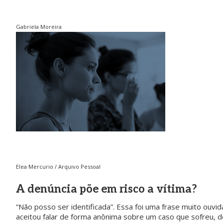
pvmulher
pvmulher
pvmulher
pvmulher
Gabriela Moreira
Jul 30
Jul 29
Jul 28
Jul 27
Hoje
O direito
Hoje
As
celebramo
ao voto é
celebramo
mulheres
s a vida de
uma das
s a vida de
negras
Rejane
maiores
Shirley
avançara
Galvão,
conquistas
Torres,
...
m nas
uma
...
da
...
urnas.
52
Mas ainda
15
20
68
...
6
0
34
0
Elea Mercurio / Arquivo Pessoal
A denúncia põe em risco a vítima?
“Não posso ser identificada”. Essa foi uma frase muito ouvid
aceitou falar de forma anônima sobre um caso que sofreu, d