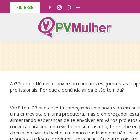
FILIE-SE
Facebook
Instagram
Whatsapp
Flickr
page
page
page
page
opens
opens
opens
opens
in
in
in
in
new
new
new
new
window
window
window
window
A Gênero e Número conversou com atrizes, jornalistas e a
profissionais. Por que a denúncia ainda é tão temida?
V
ocê tem 23 anos e está começando uma nova vida em outra 
uma entrevista em uma produtora, mas o empregador está
alimentando esperanças de te envolver em vários projetos 
convoca para uma entrevista em sua casa. Lá, te recebe en
aberta. Ao sair do banho, um pouco frustrado por não ter se
resposta, te leva à produtora, mas nunca faz outro contato.