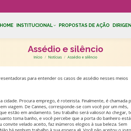
HOME
INSTITUCIONAL
PROPOSTAS DE AÇÃO
DIRIGE
Assédio e silêncio
Você está aqui:
Início
Notícias
Assédio e silêncio
presentadoras para entender os casos de assédio nesses meios
cidade. Procura emprego, é roteirista. Finalmente, é chamada 
 em viagem. De Cannes, corresponde-se com você por um mês,
que estão em andamento. Seu trabalho será valioso! Ao chegar, t
quanto toma banho, e você percebe que a porta do banheiro está
u convite velado aceito, faz inúmeros elogios à sua beleza. Sem
 Não há nenhum trabalho à sua espera ali. Você não aceitou o jogo