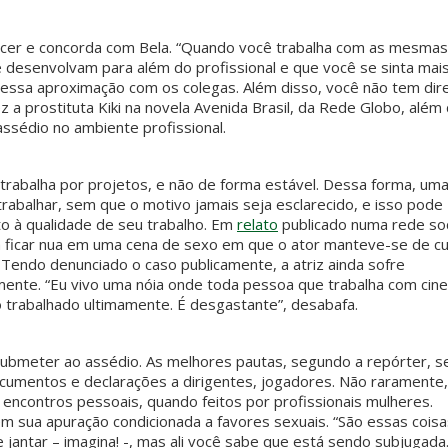
ancer e concorda com Bela. “Quando você trabalha com as mesmas
 desenvolvam para além do profissional e que você se sinta mai
r essa aproximação com os colegas. Além disso, você não tem dir
z a prostituta Kiki na novela Avenida Brasil, da Rede Globo, além
ssédio no ambiente profissional.
 trabalha por projetos, e não de forma estável. Dessa forma, um
abalhar, sem que o motivo jamais seja esclarecido, e isso pode
o à qualidade de seu trabalho. Em
relato
publicado numa rede soci
 a ficar nua em uma cena de sexo em que o ator manteve-se de c
. Tendo denunciado o caso publicamente, a atriz ainda sofre
lmente. “Eu vivo uma nóia onde toda pessoa que trabalha com cin
nho trabalhado ultimamente. É desgastante”, desabafa.
submeter ao assédio. As melhores pautas, segundo a repórter, s
umentos e declarações a dirigentes, jogadores. Não raramente,
encontros pessoais, quando feitos por profissionais mulheres.
 sua apuração condicionada a favores sexuais. “São essas coisa
jantar – imagina! -, mas ali você sabe que está sendo subjugada.