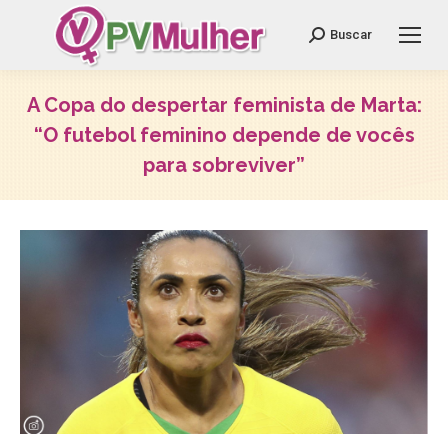
Search:
Buscar
A Copa do despertar feminista de Marta:
“O futebol feminino depende de vocês
para sobreviver”
Você está aqui: