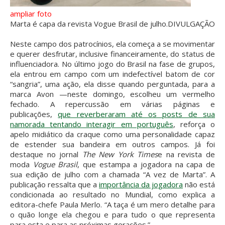
ampliar foto
Marta é capa da revista Vogue Brasil de julho.
DIVULGAÇÃO
Neste campo dos patrocínios, ela começa a se movimentar
e querer desfrutar, inclusive financeiramente, do status de
influenciadora. No último jogo do Brasil na fase de grupos,
ela entrou em campo com um indefectível batom de cor
“sangria”, uma ação, ela disse quando perguntada, para a
marca Avon —neste domingo, escolheu um vermelho
fechado. A repercussão em várias páginas e
publicações,
que reverberaram até os posts de sua
namorada tentando interagir em português
, reforça o
apelo midiático da craque como uma personalidade capaz
de estender sua bandeira em outros campos. Já foi
destaque no jornal
The New York Times
e na revista de
moda
Vogue Brasil
, que estampa a jogadora na capa de
sua edição de julho com a chamada “A vez de Marta”. A
publicação ressalta que a
importância da jogadora
não está
condicionada ao resultado no Mundial, como explica a
editora-chefe Paula Merlo. “A taça é um mero detalhe para
o quão longe ela chegou e para tudo o que representa
para esta e para as próximas gerações.”