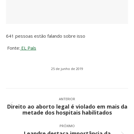
641 pessoas estão falando sobre isso
Fonte:
EL País
25 de junho de 2019
Navegação
de
ANTERIOR
Direito ao aborto legal é violado em mais da
post:
Post
metade dos hospitais habilitados
anterior:
PRÓXIMO
Leandre destaca importância da