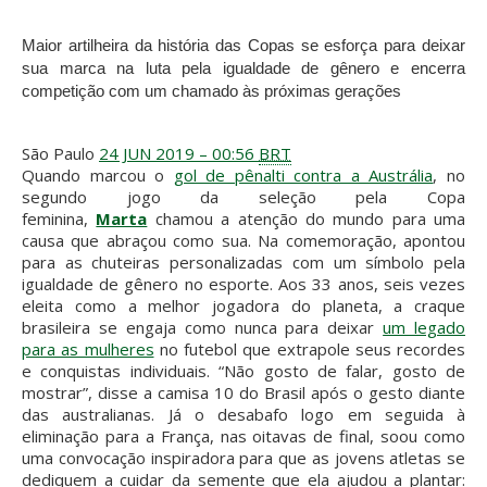
Maior artilheira da história das Copas se esforça para deixar
sua marca na luta pela igualdade de gênero e encerra
competição com um chamado às próximas gerações
São Paulo
24 JUN 2019 – 00:56
BRT
Quando marcou o
gol de pênalti contra a Austrália
, no
segundo jogo da seleção pela Copa
feminina,
Marta
chamou a atenção do mundo para uma
causa que abraçou como sua. Na comemoração, apontou
para as chuteiras personalizadas com um símbolo pela
igualdade de gênero no esporte. Aos 33 anos, seis vezes
eleita como a melhor jogadora do planeta, a craque
brasileira se engaja como nunca para deixar
um legado
para as mulheres
no futebol que extrapole seus recordes
e conquistas individuais. “Não gosto de falar, gosto de
mostrar”, disse a camisa 10 do Brasil após o gesto diante
das australianas. Já o desabafo logo em seguida à
eliminação para a França, nas oitavas de final, soou como
uma convocação inspiradora para que as jovens atletas se
dediquem a cuidar da semente que ela ajudou a plantar: