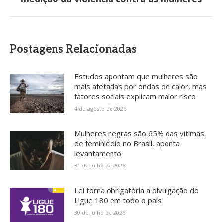
post:
Postagens Relacionadas
Estudos apontam que mulheres são
mais afetadas por ondas de calor, mas
fatores sociais explicam maior risco
4 de agosto de 2026
Mulheres negras são 65% das vítimas
de feminicídio no Brasil, aponta
levantamento
31 de julho de 2026
Lei torna obrigatória a divulgação do
Ligue 180 em todo o país
30 de julho de 2026