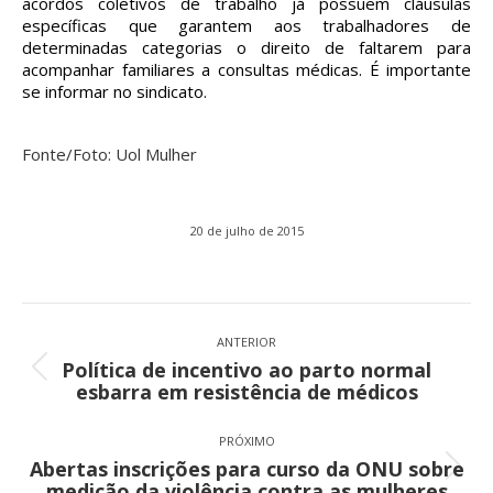
acordos coletivos de trabalho já possuem cláusulas
específicas que garantem aos trabalhadores de
determinadas categorias o direito de faltarem para
acompanhar familiares a consultas médicas. É importante
se informar no sindicato.
Fonte/Foto: Uol Mulher
20 de julho de 2015
Navegação
de
ANTERIOR
Política de incentivo ao parto normal
post:
Post
esbarra em resistência de médicos
anterior:
PRÓXIMO
Abertas inscrições para curso da ONU sobre
Próximo
medição da violência contra as mulheres