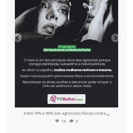
r
...
Entre 70% e 90% das agressões físicas contra
...
To
14
0