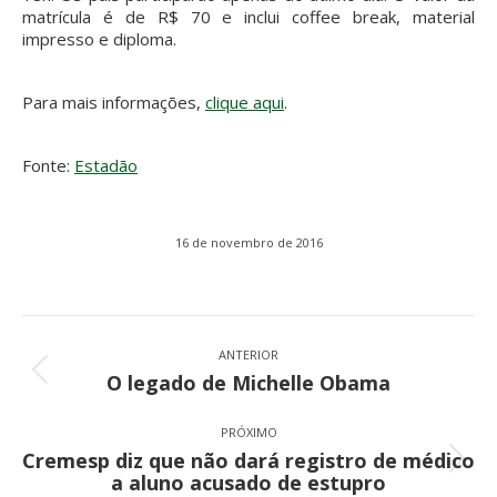
matrícula é de R$ 70 e inclui coffee break, material
impresso e diploma.
Para mais informações,
clique aqui
.
Fonte:
Estadão
16 de novembro de 2016
Navegação
de
ANTERIOR
Post
O legado de Michelle Obama
post:
anterior:
PRÓXIMO
Cremesp diz que não dará registro de médico
Próximo
a aluno acusado de estupro
post: