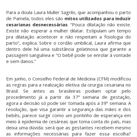
Para a doula Laura Muller Sagrilo, que acompanhou o parto
de Pamela, todos eles são
mitos utilizados para induzir
cesarianas desnecessárias
. “Pouca dilatação não existe.
Existe não esperar a mulher dilatar. Estipulam um tempo
pra dilatação acontecer e não respeitam a fisiologia do
parto”, explica. Sobre o cordão umbilical, Laura afirma que
dentro dele há uma substância gelatinosa que garante a
passagem sanguínea e “O bebê pode se enrolar à vontade
e sem danos.”
Em junho, o Conselho Federal de Medicina (CFM) modificou
as regras para a realização eletiva da cirurgia cesariana no
Brasil. Se antes as brasileiras podiam optar pelo
procedimento já a partir da 37ª semana de gestação,
agora a decisão só pode ser tomada após a 39ª semana. A
resolução, que visa garantir a segurança das mães e dos
bebês, parece surgir como um pontinho de esperança em
meio à epidemia de cesáreas que toma conta do país, mas
deixa uma dúvida: será que as gestantes recebem mesmo
as informações necessárias para fazer essa escolha?