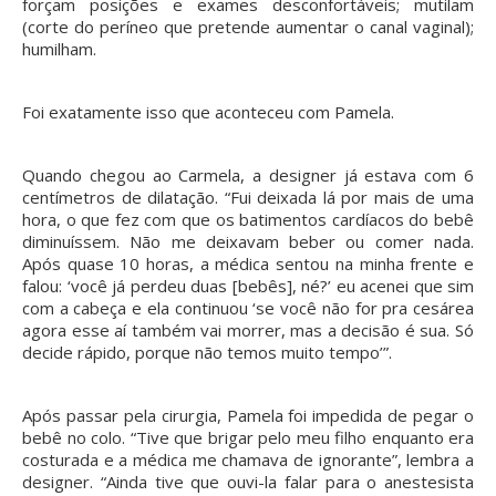
forçam posições e exames desconfortáveis; mutilam
(corte do períneo que pretende aumentar o canal vaginal);
humilham.
Foi exatamente isso que aconteceu com Pamela.
Quando chegou ao Carmela, a designer já estava com 6
centímetros de dilatação. “Fui deixada lá por mais de uma
hora, o que fez com que os batimentos cardíacos do bebê
diminuíssem. Não me deixavam beber ou comer nada.
Após quase 10 horas, a médica sentou na minha frente e
falou: ‘você já perdeu duas [bebês], né?’ eu acenei que sim
com a cabeça e ela continuou ‘se você não for pra cesárea
agora esse aí também vai morrer, mas a decisão é sua. Só
decide rápido, porque não temos muito tempo’”.
Após passar pela cirurgia, Pamela foi impedida de pegar o
bebê no colo. “Tive que brigar pelo meu filho enquanto era
costurada e a médica me chamava de ignorante”, lembra a
designer. “Ainda tive que ouvi-la falar para o anestesista