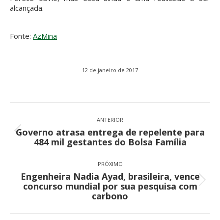
alcançada.
Fonte:
AzMina
12 de janeiro de 2017
Navegação
de
ANTERIOR
Governo atrasa entrega de repelente para
post:
Post
484 mil gestantes do Bolsa Família
anterior:
PRÓXIMO
Engenheira Nadia Ayad, brasileira, vence
Próximo
concurso mundial por sua pesquisa com
post:
carbono